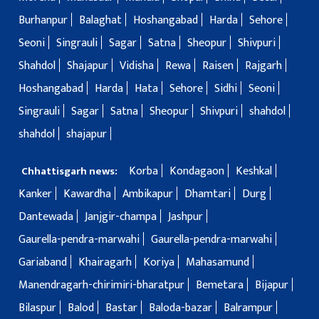
Burhanpur
Balaghat
Hoshangabad
Harda
Sehore
Seoni
Singrauli
Sagar
Satna
Sheopur
Shivpuri
Shahdol
Shajapur
Vidisha
Rewa
Raisen
Rajgarh
Hoshangabad
Harda
Hata
Sehore
Sidhi
Seoni
Singrauli
Sagar
Satna
Sheopur
Shivpuri
shahdol
shahdol
shajapur
Korba
Kondagaon
Keshkal
Chhattisgarh news:
Kanker
Kawardha
Ambikapur
Dhamtari
Durg
Dantewada
Janjgir-champa
Jashpur
Gaurella-pendra-marwahi
Gaurella-pendra-marwahi
Gariaband
Khairagarh
Koriya
Mahasamund
Manendragarh-chirimiri-bharatpur
Bemetara
Bijapur
Bilaspur
Balod
Bastar
Baloda-bazar
Balrampur