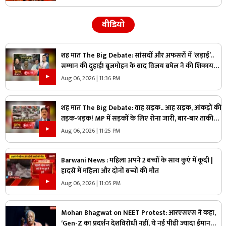
वीडियो
शह मात The Big Debate: सांसदों और अफसरों में ‘लड़ाई’..
सम्मान की दुहाई! बृजमोहन के बाद विजय बघेल ने की शिकायत,
जानिए राज्य का मामला आखिर संसद तक क्यों पहुंचा?
Aug 06, 2026 | 11:36 PM
शह मात The Big Debate: वाह सड़क.. आह सड़क, आंकड़ों की
तड़क-भड़क! MP में सड़कों के लिए रोना जारी, बार-बार ताकीद
के बाद भी क्यों नहीं सुधरे हालात
Aug 06, 2026 | 11:25 PM
Barwani News : महिला अपने 2 बच्चों के साथ कुएं में कूदी |
हादसे में महिला और दोनों बच्चों की मौत
Aug 06, 2026 | 11:05 PM
Mohan Bhagwat on NEET Protest: आरएसएस ने कहा,
‘Gen-Z का प्रदर्शन देशविरोधी नहीं, ये नई पीढ़ी ज्यादा ईमानदार