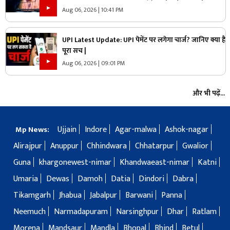
है’.. पढ़ें मोहन भागवत NEET प्रोटेस्ट पर और क्या कहा
Aug 06, 2026 | 10:41 PM
UPI Latest Update: UPI पेमेंट पर लगेगा चार्ज? जानिए क्या है
पूरा सच |
Aug 06, 2026 | 09:01 PM
और भी पढ़ें...
Ujjain
Indore
Agar-malwa
Ashok-nagar
Mp News:
Alirajpur
Anuppur
Chhindwara
Chhatarpur
Gwalior
Guna
khargonewest-nimar
Khandwaeast-nimar
Katni
Umaria
Dewas
Damoh
Datia
Dindori
Dabra
Tikamgarh
Jhabua
Jabalpur
Barwani
Panna
Neemuch
Narmadapuram
Narsinghpur
Dhar
Ratlam
Morena
Mandsaur
Mandla
Bhopal
Bhind
Betul