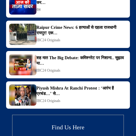
कर…
देश
Raipur Crime News: 6 हत्याओं से दहला राजधानी
रायपुर! एक…
IBC24 Originals
शह मात The Big Debate: कमिश्नरेट पर निशाना.. सुझाव
या…
IBC24 Originals
Piyush Mishra At Ranchi Protest : ‘आरंभ है
प्रचंड…’ से…
IBC24 Originals
Find Us Here