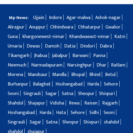
Ujjain
Indore
Agar-malwa
Ashok-nagar
Mp News:
Alirajpur
Anuppur
Chhindwara
Chhatarpur
Gwalior
Guna
khargonewest-nimar
Khandwaeast-nimar
Katni
Umaria
Dewas
Damoh
Datia
Dindori
Dabra
Tikamgarh
Jhabua
Jabalpur
Barwani
Panna
Neemuch
Narmadapuram
Narsinghpur
Dhar
Ratlam
Morena
Mandsaur
Mandla
Bhopal
Bhind
Betul
Burhanpur
Balaghat
Hoshangabad
Harda
Sehore
Seoni
Singrauli
Sagar
Satna
Sheopur
Shivpuri
Shahdol
Shajapur
Vidisha
Rewa
Raisen
Rajgarh
Hoshangabad
Harda
Hata
Sehore
Sidhi
Seoni
Singrauli
Sagar
Satna
Sheopur
Shivpuri
shahdol
shahdol
shajapur