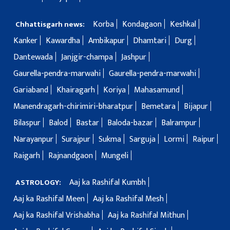
Korba
Kondagaon
Keshkal
Chhattisgarh news:
Kanker
Kawardha
Ambikapur
Dhamtari
Durg
Dantewada
Janjgir-champa
Jashpur
Gaurella-pendra-marwahi
Gaurella-pendra-marwahi
Gariaband
Khairagarh
Koriya
Mahasamund
Manendragarh-chirimiri-bharatpur
Bemetara
Bijapur
Bilaspur
Balod
Bastar
Baloda-bazar
Balrampur
Narayanpur
Surajpur
Sukma
Sarguja
Lormi
Raipur
Raigarh
Rajnandgaon
Mungeli
Aaj ka Rashifal Kumbh
ASTROLOGY:
Aaj ka Rashifal Meen
Aaj ka Rashifal Mesh
Aaj ka Rashifal Vrishabha
Aaj ka Rashifal Mithun