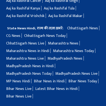
Aaj ka Rashifal Cancer
Aaj ka Rashifal Singh
Aaj ka Rashifal Kanya
Aaj ka Rashifal Tula
Aaj ka Rashifal Vrishchik
Aaj ka Rashifal Makar
Chhattisgarh News
State News Hindi, राज्य की ताज़ा ख़बरें:
CG News
Chhattisgarh News Today
Chhattisgarh News Live
Maharashtra News
Maharashtra News in Hindi
Maharashtra News Today
Maharashtra News Live
MadhyaPradesh News
MadhyaPradesh News in Hindi
MadhyaPradesh News Today
MadhyaPradesh News Live
MP News Hindi
Bihar News in Hindi
Bihar News Today
Bihar News Live
Latest Bihar News in Hindi
Bihar News Live