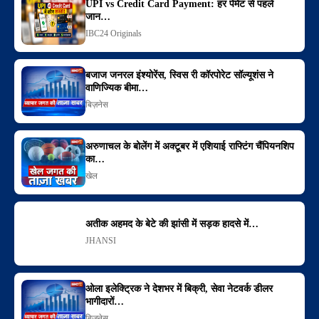
UPI vs Credit Card Payment: हर पेमेंट से पहले
जान…
IBC24 Originals
बजाज जनरल इंश्योरेंस, स्विस री कॉरपोरेट सॉल्यूशंस ने
वाणिज्यिक बीमा…
बिज़नेस
अरुणाचल के बोलेंग में अक्टूबर में एशियाई राफ्टिंग चैंपियनशिप
का…
खेल
अतीक अहमद के बेटे की झांसी में सड़क हादसे में…
JHANSI
ओला इलेक्ट्रिक ने देशभर में बिक्री, सेवा नेटवर्क डीलर
भागीदारों…
बिज़नेस