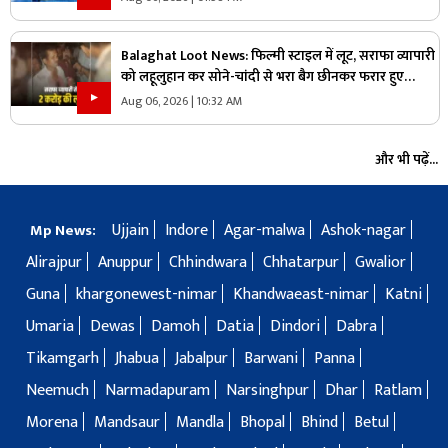
Balaghat Loot News: फिल्मी स्टाइल में लूट, सराफा व्यापारी
को लहूलुहान कर सोने-चांदी से भरा बैग छीनकर फरार हुए
बदमाश, पूरे शहर में नाकेबंदी
Aug 06, 2026 | 10:32 AM
और भी पढ़ें...
Ujjain
Indore
Agar-malwa
Ashok-nagar
Mp News:
Alirajpur
Anuppur
Chhindwara
Chhatarpur
Gwalior
Guna
khargonewest-nimar
Khandwaeast-nimar
Katni
Umaria
Dewas
Damoh
Datia
Dindori
Dabra
Tikamgarh
Jhabua
Jabalpur
Barwani
Panna
Neemuch
Narmadapuram
Narsinghpur
Dhar
Ratlam
Morena
Mandsaur
Mandla
Bhopal
Bhind
Betul