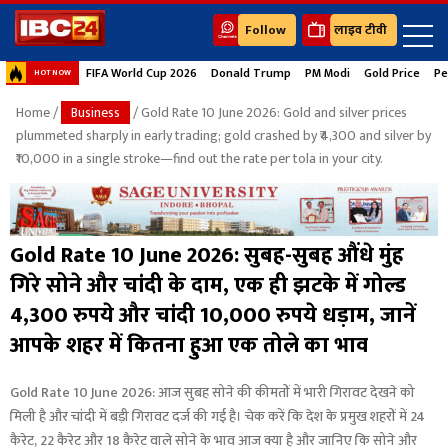
Follow
लाइव टीवी
FIFA World Cup 2026
Donald Trump
PM Modi
Gold Price
Pe
HOT NOW
Home
/
Business
/ Gold Rate 10 June 2026: Gold and silver prices
plummeted sharply in early trading; gold crashed by ₹4,300 and silver by
₹10,000 in a single stroke—find out the rate per tola in your city.
Gold Rate 10 June 2026: सुबह-सुबह औंधे मुंह
गिरे सोने और चांदी के दाम, एक ही झटके में गोल्ड
4,300 रुपये और चांदी 10,000 रुपये धड़ाम, जानें
आपके शहर में कितना हुआ एक तोले का भाव
Gold Rate 10 June 2026: आज सुबह सोने की कीमतों में भारी गिरावट देखने को
मिली है और चांदी में बड़ी गिरावट दर्ज की गई है। चेक करें कि देश के प्रमुख शहरों में 24
कैरेट, 22 कैरेट और 18 कैरेट वाले सोने के भाव आज क्या है और जानिए कि सोने और