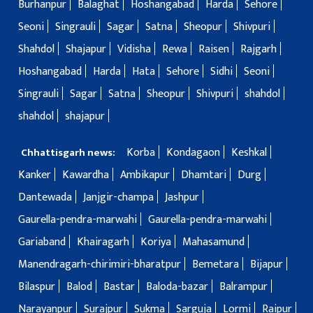
Burhanpur
Balaghat
Hoshangabad
Harda
Sehore
Seoni
Singrauli
Sagar
Satna
Sheopur
Shivpuri
Shahdol
Shajapur
Vidisha
Rewa
Raisen
Rajgarh
Hoshangabad
Harda
Hata
Sehore
Sidhi
Seoni
Singrauli
Sagar
Satna
Sheopur
Shivpuri
shahdol
shahdol
shajapur
Korba
Kondagaon
Keshkal
Chhattisgarh news:
Kanker
Kawardha
Ambikapur
Dhamtari
Durg
Dantewada
Janjgir-champa
Jashpur
Gaurella-pendra-marwahi
Gaurella-pendra-marwahi
Gariaband
Khairagarh
Koriya
Mahasamund
Manendragarh-chirimiri-bharatpur
Bemetara
Bijapur
Bilaspur
Balod
Bastar
Baloda-bazar
Balrampur
Narayanpur
Surajpur
Sukma
Sarguja
Lormi
Raipur