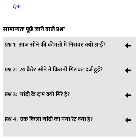
देना..
सामान्यतः पूछे जाने वाले प्रश्नः
प्रश्न 1:
आज सोने की कीमतों में गिरावट क्यों आई?
प्रश्न 2:
24 कैरेट सोने में कितनी गिरावट दर्ज हुई?
उत्तर:
कच्चे तेल की कीमतों में गिरावट, डॉलर में कमजोरी और बॉन्ड
यील्ड में बदलाव के कारण सोना सस्ता हुआ।
प्रश्न 3:
चांदी के दाम क्यों गिरे हैं?
उत्तर:
आज 24 कैरेट सोने में करीब ₹4,300 प्रति 10 ग्राम की गिरावट
आई है।
प्रश्न 4:
एक किलो चांदी का नया रेट क्या है?
उत्तर:
औद्योगिक मांग में कमी आने के कारण चांदी पर दबाव बढ़ा और
कीमतें गिर गईं।