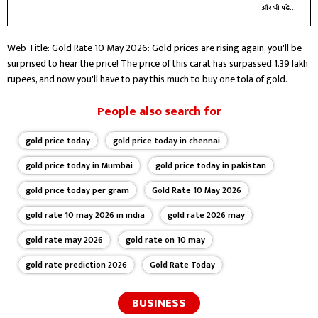
बिजनेस और करियर बीट में लेखन और रिपोर्टिंग कर रहा हूँ।
और भी पढ़ें...
Web Title: Gold Rate 10 May 2026: Gold prices are rising again, you'll be
surprised to hear the price! The price of this carat has surpassed 1.39 lakh
rupees, and now you'll have to pay this much to buy one tola of gold.
People also search for
gold price today
gold price today in chennai
gold price today in Mumbai
gold price today in pakistan
gold price today per gram
Gold Rate 10 May 2026
gold rate 10 may 2026 in india
gold rate 2026 may
gold rate may 2026
gold rate on 10 may
gold rate prediction 2026
Gold Rate Today
BUSINESS