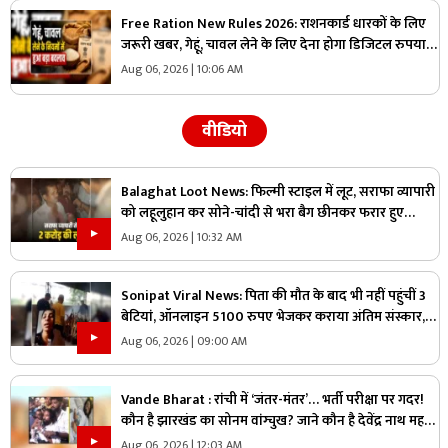
Free Ration New Rules 2026: राशनकार्ड धारकों के लिए
जरूरी खबर, गेहूं, चावल लेने के लिए देना होगा डिजिटल रुपया,
खाद्य मंत्री ने दी जानकारी
Aug 06, 2026 | 10:06 AM
वीडियो
Balaghat Loot News: फिल्मी स्टाइल में लूट, सराफा व्यापारी
को लहूलुहान कर सोने-चांदी से भरा बैग छीनकर फरार हुए
बदमाश, पूरे शहर में नाकेबंदी
Aug 06, 2026 | 10:32 AM
Sonipat Viral News: पिता की मौत के बाद भी नहीं पहुंचीं 3
बेटियां, ऑनलाइन 5100 रुपए भेजकर कराया अंतिम संस्कार,
वीडियो कॉल पर बोली- “अभी और कितना टाइम लगेगा?”
Aug 06, 2026 | 09:00 AM
Vande Bharat : रांची में ‘जंतर-मंतर’… भर्ती परीक्षा पर गदर!
कौन है झारखंड का सोनम वांग्चुख? जाने कौन है देवेंद्र नाथ महतो
?
Aug 06, 2026 | 12:03 AM