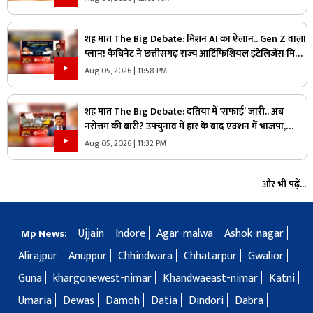
शह मात The Big Debate: मिशन AI का ऐलान.. Gen Z वाला
प्लान! कैबिनेट ने छत्तीसगढ़ राज्य आर्टिफिशियल इंटेलिजेंस मिशन
को दी मंजूरी, क्या Gen Z को ध्यान में रखकर तैयार किया गया
Aug 05, 2026 | 11:58 PM
प्लान?
शह मात The Big Debate: दतिया में ‘सफाई’ जारी.. अब
नरोत्तम की बारी? उपचुनाव में हार के बाद एक्शन में भाजपा,
लोकल बॉडी की सफाई के बाद असली निशाने पर कौन?
Aug 05, 2026 | 11:32 PM
और भी पढ़ें...
Ujjain
Indore
Agar-malwa
Ashok-nagar
Mp News:
Alirajpur
Anuppur
Chhindwara
Chhatarpur
Gwalior
Guna
khargonewest-nimar
Khandwaeast-nimar
Katni
Umaria
Dewas
Damoh
Datia
Dindori
Dabra