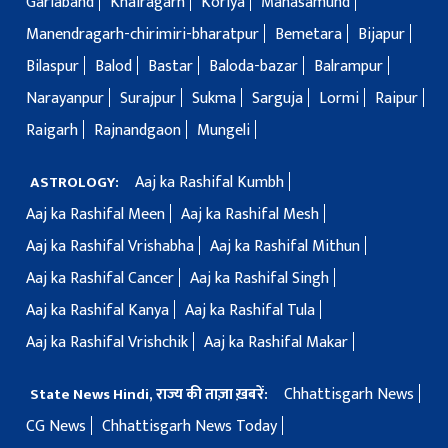
Gariaband
Khairagarh
Koriya
Mahasamund
Manendragarh-chirimiri-bharatpur
Bemetara
Bijapur
Bilaspur
Balod
Bastar
Baloda-bazar
Balrampur
Narayanpur
Surajpur
Sukma
Sarguja
Lormi
Raipur
Raigarh
Rajnandgaon
Mungeli
Aaj ka Rashifal Kumbh
ASTROLOGY:
Aaj ka Rashifal Meen
Aaj ka Rashifal Mesh
Aaj ka Rashifal Vrishabha
Aaj ka Rashifal Mithun
Aaj ka Rashifal Cancer
Aaj ka Rashifal Singh
Aaj ka Rashifal Kanya
Aaj ka Rashifal Tula
Aaj ka Rashifal Vrishchik
Aaj ka Rashifal Makar
Chhattisgarh News
State News Hindi, राज्य की ताज़ा ख़बरें:
CG News
Chhattisgarh News Today