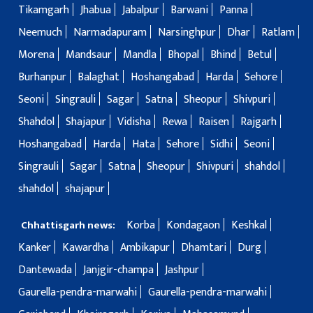
Tikamgarh
Jhabua
Jabalpur
Barwani
Panna
Neemuch
Narmadapuram
Narsinghpur
Dhar
Ratlam
Morena
Mandsaur
Mandla
Bhopal
Bhind
Betul
Burhanpur
Balaghat
Hoshangabad
Harda
Sehore
Seoni
Singrauli
Sagar
Satna
Sheopur
Shivpuri
Shahdol
Shajapur
Vidisha
Rewa
Raisen
Rajgarh
Hoshangabad
Harda
Hata
Sehore
Sidhi
Seoni
Singrauli
Sagar
Satna
Sheopur
Shivpuri
shahdol
shahdol
shajapur
Korba
Kondagaon
Keshkal
Chhattisgarh news:
Kanker
Kawardha
Ambikapur
Dhamtari
Durg
Dantewada
Janjgir-champa
Jashpur
Gaurella-pendra-marwahi
Gaurella-pendra-marwahi