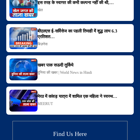
इस तरह के स्वागत की कभी कल्पना नहीं की थी,…
खेल
बीएलएस ई-सर्विसेज का पहली तिमाही में शुद्ध लाभ 6.3
प्रतिशत…
बिज़नेस
खबर पाक सऊदी तुर्किये
दुनिया की खबर | World News in Hindi
मेरठ में कांवड़ यात्रा में शामिल एक महिला ने स्‍वस्‍थ…
MEERUT
Find Us Here