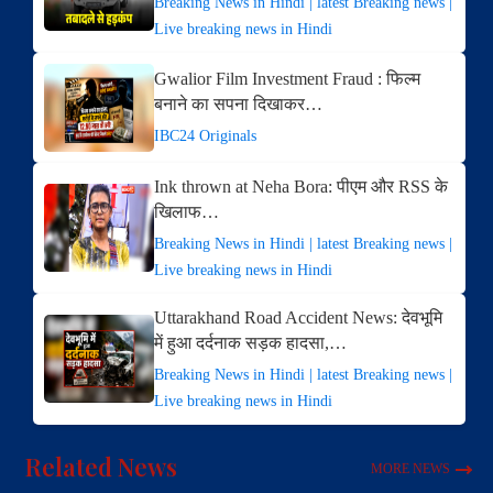
Breaking News in Hindi | latest Breaking news |
Live breaking news in Hindi
Gwalior Film Investment Fraud : फिल्म
बनाने का सपना दिखाकर…
IBC24 Originals
Ink thrown at Neha Bora: पीएम और RSS के
खिलाफ…
Breaking News in Hindi | latest Breaking news |
Live breaking news in Hindi
Uttarakhand Road Accident News: देवभूमि
में हुआ दर्दनाक सड़क हादसा,…
Breaking News in Hindi | latest Breaking news |
Live breaking news in Hindi
Related News
MORE NEWS