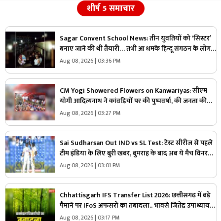
शीर्ष 5 समाचार
Sagar Convent School News: तीन युवतियों को ‘सिस्टर’
बनाए जाने की थी तैयारी… तभी आ धमके हिन्दू संगठन के लोग
और पुलिस, स्कूल में मचा बवाल
Aug 08, 2026 | 03:36 PM
CM Yogi Showered Flowers on Kanwariyas: सीएम
योगी आदित्यनाथ ने कांवड़ियों पर की पुष्पवर्षा, की जनता की
सुख-शांति और समृद्धि की कामना
Aug 08, 2026 | 03:27 PM
Sai Sudharsan Out IND vs SL Test: टेस्ट सीरीज से पहले
टीम इंडिया के लिए बुरी खबर, बुमराह के बाद अब ये मैच विनर
खिलाड़ी हुआ बाहर
Aug 08, 2026 | 03:01 PM
Chhattisgarh IFS Transfer List 2026: छत्तीसगढ़ में बड़े
पैमाने पर IFoS अफसरों का तबादला.. भावसे जितेंद्र उपाध्याय
को कटघोरा वनमंडल का जिम्मा, देखें पूरी लिस्ट
Aug 08, 2026 | 03:17 PM