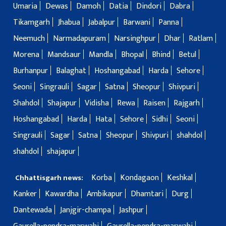
Umaria
Dewas
Damoh
Datia
Dindori
Dabra
Tikamgarh
Jhabua
Jabalpur
Barwani
Panna
Neemuch
Narmadapuram
Narsinghpur
Dhar
Ratlam
Morena
Mandsaur
Mandla
Bhopal
Bhind
Betul
Burhanpur
Balaghat
Hoshangabad
Harda
Sehore
Seoni
Singrauli
Sagar
Satna
Sheopur
Shivpuri
Shahdol
Shajapur
Vidisha
Rewa
Raisen
Rajgarh
Hoshangabad
Harda
Hata
Sehore
Sidhi
Seoni
Singrauli
Sagar
Satna
Sheopur
Shivpuri
shahdol
shahdol
shajapur
Korba
Kondagaon
Keshkal
Chhattisgarh news:
Kanker
Kawardha
Ambikapur
Dhamtari
Durg
Dantewada
Janjgir-champa
Jashpur