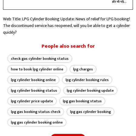
बिजनेस और करियर बीट में लेखन और रिपोर्टिंग कर रहा हूँ।
और भी पढ़ें...
Web Title: LPG Cylinder Booking Update: News of relief for LPG booking!
The discontinued service has reopened, will you be able to get a cylinder
quickly?
People also search for
check gas cylinder booking status
how to book lpg cylinder online
lpg charges
lpg cylinder booking online
lpg cylinder booking rules
lpg cylinder booking status
lpg cylinder booking update
lpg cylinder price update
lpg gas booking status
lpg gas booking status check
lpg gas cylinder booking
lpg gas cylinder booking online