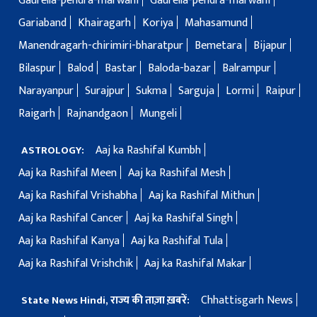
Gaurella-pendra-marwahi
Gaurella-pendra-marwahi
Gariaband
Khairagarh
Koriya
Mahasamund
Manendragarh-chirimiri-bharatpur
Bemetara
Bijapur
Bilaspur
Balod
Bastar
Baloda-bazar
Balrampur
Narayanpur
Surajpur
Sukma
Sarguja
Lormi
Raipur
Raigarh
Rajnandgaon
Mungeli
Aaj ka Rashifal Kumbh
ASTROLOGY:
Aaj ka Rashifal Meen
Aaj ka Rashifal Mesh
Aaj ka Rashifal Vrishabha
Aaj ka Rashifal Mithun
Aaj ka Rashifal Cancer
Aaj ka Rashifal Singh
Aaj ka Rashifal Kanya
Aaj ka Rashifal Tula
Aaj ka Rashifal Vrishchik
Aaj ka Rashifal Makar
Chhattisgarh News
State News Hindi, राज्य की ताज़ा ख़बरें: