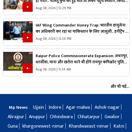
हो गया!.. पालतू कुत्ते की हुई मौत तो लेकर पहुंचे श्मशान, किया
दाह संस्कार तो शुरू हो गया हंगामा
Aug 08, 2026 | 12:29 PM
IAF Wing Commander Honey Trap: भारतीय वायुसेना
का अधिकारी कर रहा था पाकिस्तान के लिए जासूसी.. हनीट्रैप में
फंसकर किया कुछ ऐसा जानकार रह जायेंगे हैरान
Aug 08, 2026 | 12:05 PM
Raipur Police Commissionerate Expansion: अभनपुर,
धरसींवा, माना और खरोरा थाने भी होंगे रायपुर कमिश्नरेट पुलिस
में शामिल!.. किसने कहा, ‘यहां अफसर ज्यादा, जवान काम?’.. पढ़ें
Aug 08, 2026 | 11:34 AM
और भी पढ़ें...
Ujjain
Indore
Agar-malwa
Ashok-nagar
Mp News:
Alirajpur
Anuppur
Chhindwara
Chhatarpur
Gwalior
Guna
khargonewest-nimar
Khandwaeast-nimar
Katni