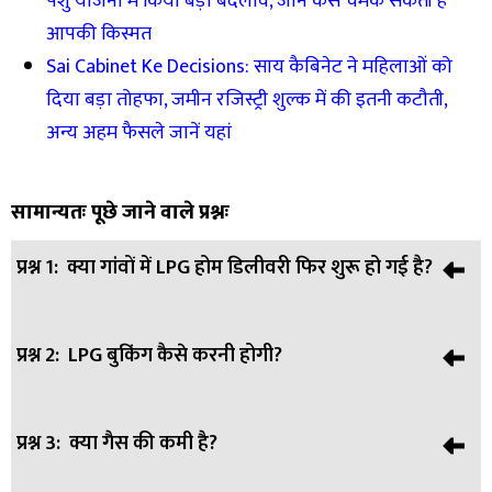
पशु योजना में किया बड़ा बदलाव, जानें कैसे चमक सकती है
आपकी किस्मत
Sai Cabinet Ke Decisions: साय कैबिनेट ने महिलाओं को
दिया बड़ा तोहफा, जमीन रजिस्ट्री शुल्क में की इतनी कटौती,
अन्य अहम फैसले जानें यहां
सामान्यतः पूछे जाने वाले प्रश्नः
प्रश्न 1:
क्या गांवों में LPG होम डिलीवरी फिर शुरू हो गई है?
प्रश्न 2:
LPG बुकिंग कैसे करनी होगी?
उत्तर:
हाँ, कई ग्रामीण क्षेत्रों में LPG सिलेंडर की होम डिलीवरी फिर से
शुरू कर दी गई है।
प्रश्न 3:
क्या गैस की कमी है?
उत्तर:
रजिस्टर्ड मोबाइल नंबर से बुकिंग करनी होगी और OTP
वेरिफिकेशन के बाद सिलेंडर मिलेगा।