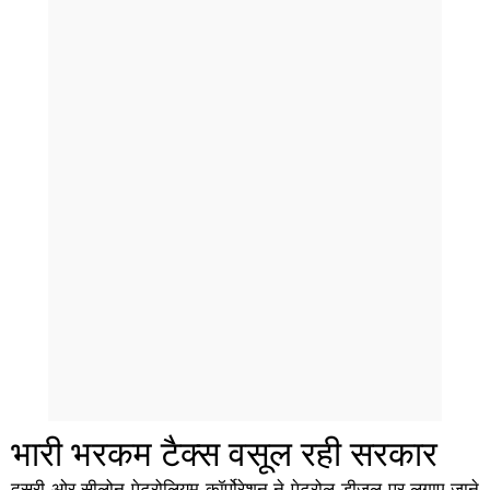
भारी भरकम टैक्स वसूल रही सरकार
दूसरी ओर सीलोन पेट्रोलियम कॉर्पोरेशन ने पेट्रोल-डीजल पर लगाए जाने