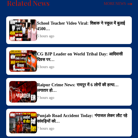
Related News
MORE NEWS
School Teacher Video Viral: शिक्षक ने स्कूल में बुलाई
4500…
5 hours ago
CG BJP Leader on World Tribal Day: आदिवासी
दिवस पर…
6 hours ago
Raipur Crime News: रायपुर में 6 लोगों की हत्या…
लगातार हो…
7 hours ago
Punjab Road Accident Today: गंगाजल लेकर लौट रहे
कांवड़ियों को…
7 hours ago