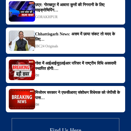
उप्र: गोरखपुर में आवारा कुत्तों की निगरानी के लिए
माइक्रोचिपिंग…
GORAKHPUR
Chhattisgarh News: असम में छाया संकट तो मदद के
लिए…
IBC24 Originals
गोवा में आईआईयूएलईआर परिसर में राष्ट्रीय विधि अकादमी
स्थापित होगी:…
देश
मिजोरम सरकार ने एफसीआरए संशोधन विधेयक को जेपीसी के
पास…
देश
Find Us Here