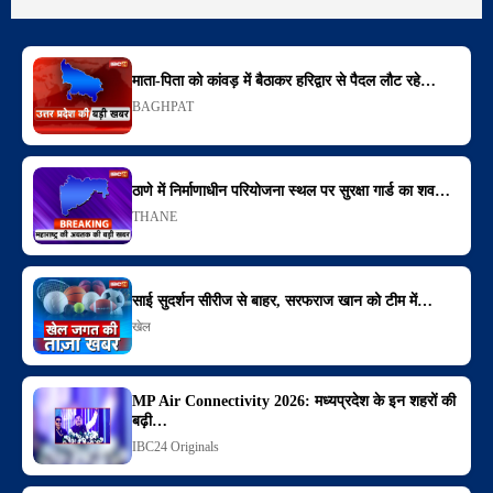
माता-पिता को कांवड़ में बैठाकर हरिद्वार से पैदल लौट रहे…
BAGHPAT
ठाणे में निर्माणाधीन परियोजना स्थल पर सुरक्षा गार्ड का शव…
THANE
साई सुदर्शन सीरीज से बाहर, सरफराज खान को टीम में…
खेल
MP Air Connectivity 2026: मध्यप्रदेश के इन शहरों की
बढ़ी…
IBC24 Originals