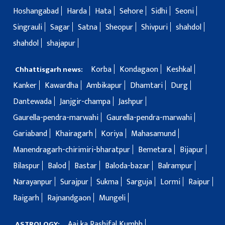
Hoshangabad
Harda
Hata
Sehore
Sidhi
Seoni
Singrauli
Sagar
Satna
Sheopur
Shivpuri
shahdol
shahdol
shajapur
Korba
Kondagaon
Keshkal
Chhattisgarh news:
Kanker
Kawardha
Ambikapur
Dhamtari
Durg
Dantewada
Janjgir-champa
Jashpur
Gaurella-pendra-marwahi
Gaurella-pendra-marwahi
Gariaband
Khairagarh
Koriya
Mahasamund
Manendragarh-chirimiri-bharatpur
Bemetara
Bijapur
Bilaspur
Balod
Bastar
Baloda-bazar
Balrampur
Narayanpur
Surajpur
Sukma
Sarguja
Lormi
Raipur
Raigarh
Rajnandgaon
Mungeli
Aaj ka Rashifal Kumbh
ASTROLOGY: