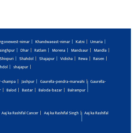
rgonewest-nimar
Khandwaeast-nimar
Katni
Umaria
singhpur
Dhar
Ratlam
Morena
Mandsaur
Mandla
Shivpuri
Shahdol
Shajapur
Vidisha
Rewa
Raisen
hdol
shajapur
ir-champa
Jashpur
Gaurella-pendra-marwahi
Gaurella-
r
Balod
Bastar
Baloda-bazar
Balrampur
Aaj ka Rashifal Cancer
Aaj ka Rashifal Singh
Aaj ka Rashifal