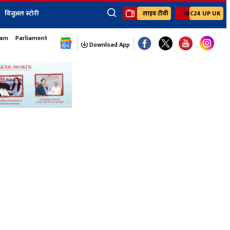
विजुअल स्टोरी
लाइव टीवी
IBC24 UP UK
×
sam
Parliament Monsoon Session
ेंट
खेल
जॉब्स न्यूज
Youtube Channels
Download App
यूथ कॉर्नर
IBC24
Ibc24 Jankarwan
IBC 24 Digital
Ibc24 Up-Uk
Ibc24 Madhya
Ibc24 Maidani
Ibc24 Sarguja
Ibc24 Bastar
Ibc24 Malwa
Ibc24 Mahakoshal