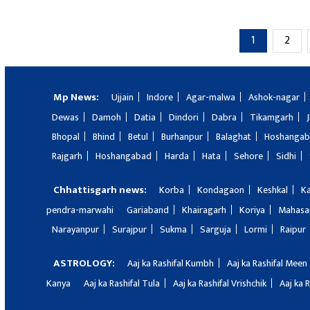
1
2
Mp News:
Ujjain
Indore
Agar-malwa
Ashok-nagar
Dewas
Damoh
Datia
Dindori
Dabra
Tikamgarh
Bhopal
Bhind
Betul
Burhanpur
Balaghat
Hoshanga
Rajgarh
Hoshangabad
Harda
Hata
Sehore
Sidhi
Chhattisgarh news:
Korba
Kondagaon
Keshkal
K
pendra-marwahi
Gariaband
Khairagarh
Koriya
Mahas
Narayanpur
Surajpur
Sukma
Sarguja
Lormi
Raipur
ASTROLOGY:
Aaj ka Rashifal Kumbh
Aaj ka Rashifal Meen
Kanya
Aaj ka Rashifal Tula
Aaj ka Rashifal Vrishchik
Aaj ka 