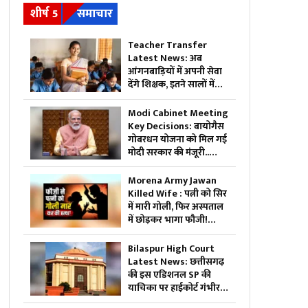
शीर्ष 5
समाचार
Teacher Transfer
Latest News: अब
आंगनबाड़ियों में अपनी सेवा
देंगे शिक्षक, इतने सालों में
होगा ट्रांसफर, इस वजह से
बड़ा फैसला लेने की तैयारी में
Modi Cabinet Meeting
सरकार
Key Decisions: बायोगैस
गोबरधन योजना को मिल गई
मोदी सरकार की मंजूरी..
कैबिनेट का बड़ा फैसला, जानें
इस स्कीम पर कितना होगा
Morena Army Jawan
खर्च
Killed Wife : पत्नी को सिर
में मारी गोली, फिर अस्पताल
में छोड़कर भागा फौजी!
इलाज का नाटक करते-करते
खुल गया खौफनाक सच
Bilaspur High Court
Latest News: छत्तीसगढ़
की इस एडिशनल SP की
याचिका पर हाईकोर्ट गंभीर..
तबादला आदेश पर लगाई