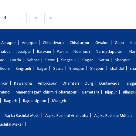
3
…
5
»
Alirajpur
Anuppur
Chhindwara
Chhatarpur
Gwalior
Guna
kha
Jhabua
Jabalpur
Barwani
Panna
Neemuch
Narmadapuram
Nar
bad
Harda
Sehore
Seoni
Singrauli
Sagar
Satna
Sheopur
Seoni
Singrauli
Sagar
Satna
Sheopur
Shivpuri
shahdol
sha
anker
Kawardha
Ambikapur
Dhamtari
Durg
Dantewada
Janjg
amund
Manendragarh-chirimiri-bharatpur
Bemetara
Bijapur
Bilaspu
Raigarh
Rajnandgaon
Mungeli
Aaj ka Rashifal Mesh
Aaj ka Rashifal Vrishabha
Aaj ka Rashifal Mithun
Rashifal Makar