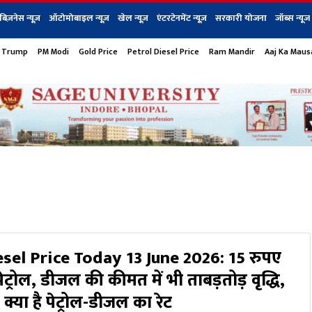
बिज़नेस न्यूज़
ऑटोमोबाइल न्यूज़
खेल न्यूज़
एंटरटेनमेंट न्यूज़
सरकारी योजना
जॉब्स न्यूज
 Trump
PM Modi
Gold Price
Petrol Diesel Price
Ram Mandir
Aaj Ka Mau
s
बिज़नेस
टेक न्यूज
धर्म
ऑटोमोबाइल
एंटरटेनम
शेयर बाज़ार
गैजेट्स न्यूज
esel Price Today 13 June 2026: 15 रुपए
ेट्रोल, डीजल की कीमत में भी ताबड़तोड़ वृद्धि,
या है पेट्रोल-डीजल का रेट