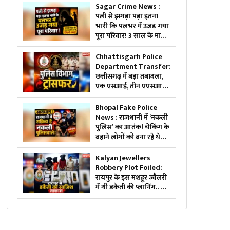
रोक, ‘वरिष्ठता के सिद्धांत’ की
Sagar Crime News :
अनदेखी का आरोप
पत्नी से झगड़ा पड़ा इतना
भारी कि पलभर में उजड़ गया
पूरा परिवार! 3 साल के मासूम
के साथ हो गया बड़ा हादसा
Chhattisgarh Police
Department Transfer:
छत्तीसगढ़ में बड़ा तबादला,
एक एसआई, तीन एएसआई
समेत 34 पुलिसकर्मियों का
ट्रांसफर.. मुख्यालय से जारी
Bhopal Fake Police
हुआ आदेश और सूची, देखें
News : राजधानी में ‘नकली
पुलिस’ का आतंक! चेकिंग के
बहाने लोगों को बना रहे थे
शिकार, खुल गया बड़ा खेल
Kalyan Jewellers
Robbery Plot Foiled:
रायपुर के इस मशहूर ज्वैलरी
में थी डकैती की प्लानिंग.. जुटा
लिए थे पिस्टल, कारतूस और
हथियार लेकिन पुलिस को
अचानक आया एक कॉल
और..