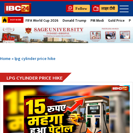
Follow
लाइव टीवी
FIFA World Cup 2026
Donald Trump
PM Modi
Gold Price
Pe
HOT NOW
Home
»
lpg cylinder price hike
LPG CYLINDER PRICE HIKE