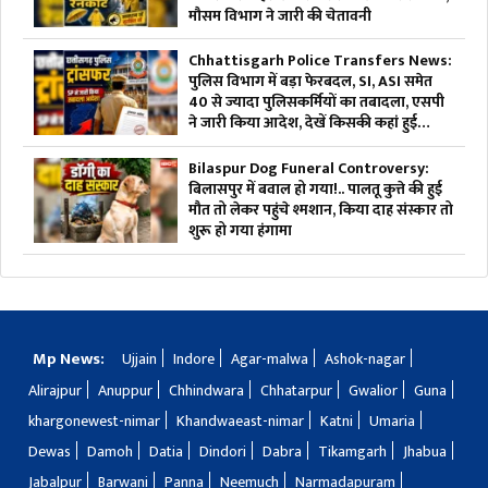
मौसम विभाग ने जारी की चेतावनी
Chhattisgarh Police Transfers News:
पुलिस विभाग में बड़ा फेरबदल, SI, ASI समेत
40 से ज्यादा पुलिसकर्मियों का तबादला, एसपी
ने जारी किया आदेश, देखें किसकी कहां हुई
तैनाती
Bilaspur Dog Funeral Controversy:
बिलासपुर में बवाल हो गया!.. पालतू कुत्ते की हुई
मौत तो लेकर पहुंचे श्मशान, किया दाह संस्कार तो
शुरू हो गया हंगामा
Mp News:
Ujjain
Indore
Agar-malwa
Ashok-nagar
Alirajpur
Anuppur
Chhindwara
Chhatarpur
Gwalior
Guna
khargonewest-nimar
Khandwaeast-nimar
Katni
Umaria
Dewas
Damoh
Datia
Dindori
Dabra
Tikamgarh
Jhabua
Jabalpur
Barwani
Panna
Neemuch
Narmadapuram