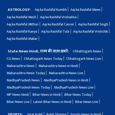
ASTROLOGY:
Aaj ka Rashifal Kumbh
Aaj ka Rashifal Meen
Aaj ka Rashifal Mesh
Aaj ka Rashifal Vrishabha
Aaj ka Rashifal Mithun
Aaj ka Rashifal Cancer
Aaj ka Rashifal Singh
Aaj ka Rashifal Kanya
Aaj ka Rashifal Tula
Aaj ka Rashifal Vrishchik
Aaj ka Rashifal Makar
State News Hindi, राज्य की ताज़ा ख़बरें:
Chhattisgarh News
CG News
Chhattisgarh News Today
Chhattisgarh News Live
Maharashtra News
Maharashtra News in Hindi
Maharashtra News Today
Maharashtra News Live
MadhyaPradesh News
MadhyaPradesh News in Hindi
MadhyaPradesh News Today
MadhyaPradesh News Live
MP News Hindi
Bihar News in Hindi
Bihar News Today
Bihar News Live
Latest Bihar News in Hindi
Bihar News Live
SPORTS:
Virat Kohli
Rohit Sharma
Sports News in Hindi