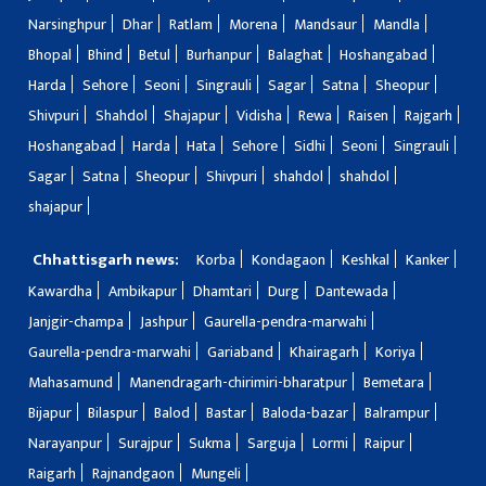
Narsinghpur
Dhar
Ratlam
Morena
Mandsaur
Mandla
Bhopal
Bhind
Betul
Burhanpur
Balaghat
Hoshangabad
Harda
Sehore
Seoni
Singrauli
Sagar
Satna
Sheopur
Shivpuri
Shahdol
Shajapur
Vidisha
Rewa
Raisen
Rajgarh
Hoshangabad
Harda
Hata
Sehore
Sidhi
Seoni
Singrauli
Sagar
Satna
Sheopur
Shivpuri
shahdol
shahdol
shajapur
Chhattisgarh news:
Korba
Kondagaon
Keshkal
Kanker
Kawardha
Ambikapur
Dhamtari
Durg
Dantewada
Janjgir-champa
Jashpur
Gaurella-pendra-marwahi
Gaurella-pendra-marwahi
Gariaband
Khairagarh
Koriya
Mahasamund
Manendragarh-chirimiri-bharatpur
Bemetara
Bijapur
Bilaspur
Balod
Bastar
Baloda-bazar
Balrampur
Narayanpur
Surajpur
Sukma
Sarguja
Lormi
Raipur
Raigarh
Rajnandgaon
Mungeli