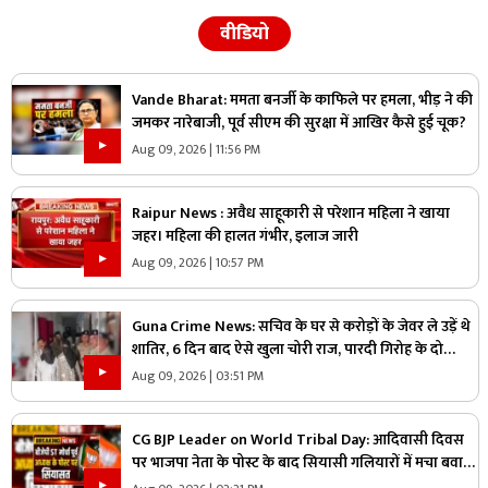
वीडियो
Vande Bharat: ममता बनर्जी के काफिले पर हमला, भीड़ ने की
जमकर नारेबाजी, पूर्व सीएम की सुरक्षा में आखिर कैसे हुई चूक?
Aug 09, 2026 | 11:56 PM
Raipur News : अवैध साहूकारी से परेशान महिला ने खाया
जहर। महिला की हालत गंभीर, इलाज जारी
Aug 09, 2026 | 10:57 PM
Guna Crime News: सचिव के घर से करोड़ों के जेवर ले उड़ें थे
शातिर, 6 दिन बाद ऐसे खुला चोरी राज, पारदी गिरोह के दो
आरोपी गिरफ्तार
Aug 09, 2026 | 03:51 PM
CG BJP Leader on World Tribal Day: आदिवासी दिवस
पर भाजपा नेता के पोस्ट के बाद सियासी गलियारों में मचा बवाल,
जानिए ऐसा क्या कह दिया कि भड़के विपक्षी नेता