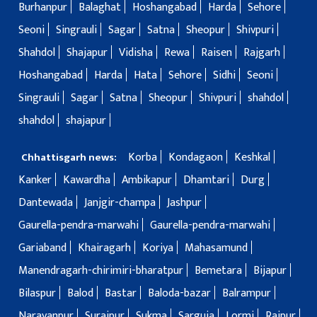
Burhanpur
Balaghat
Hoshangabad
Harda
Sehore
Seoni
Singrauli
Sagar
Satna
Sheopur
Shivpuri
Shahdol
Shajapur
Vidisha
Rewa
Raisen
Rajgarh
Hoshangabad
Harda
Hata
Sehore
Sidhi
Seoni
Singrauli
Sagar
Satna
Sheopur
Shivpuri
shahdol
shahdol
shajapur
Korba
Kondagaon
Keshkal
Chhattisgarh news:
Kanker
Kawardha
Ambikapur
Dhamtari
Durg
Dantewada
Janjgir-champa
Jashpur
Gaurella-pendra-marwahi
Gaurella-pendra-marwahi
Gariaband
Khairagarh
Koriya
Mahasamund
Manendragarh-chirimiri-bharatpur
Bemetara
Bijapur
Bilaspur
Balod
Bastar
Baloda-bazar
Balrampur
Narayanpur
Surajpur
Sukma
Sarguja
Lormi
Raipur