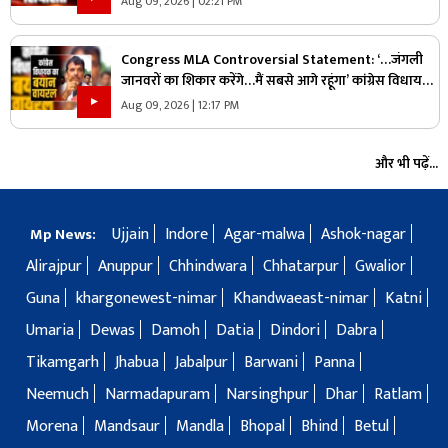
Aug 09, 2026 | 02:21 PM
Congress MLA Controversial Statement: ‘…जंगली
जानवरों का शिकार करेंगे…मैं सबसे आगे रहूंगा’ कांग्रेस विधायक
ने दिया विवादित बयान, वायरल हो रहा वीडियो
Aug 09, 2026 | 12:17 PM
और भी पढ़ें...
Ujjain
Indore
Agar-malwa
Ashok-nagar
Mp News:
Alirajpur
Anuppur
Chhindwara
Chhatarpur
Gwalior
Guna
khargonewest-nimar
Khandwaeast-nimar
Katni
Umaria
Dewas
Damoh
Datia
Dindori
Dabra
Tikamgarh
Jhabua
Jabalpur
Barwani
Panna
Neemuch
Narmadapuram
Narsinghpur
Dhar
Ratlam
Morena
Mandsaur
Mandla
Bhopal
Bhind
Betul