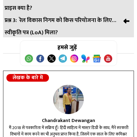
प्राइस क्या है?
0.87% की वृद्धि हुई और यह 361 रुपये पर बंद हुआ।
प्रश्न 3:
रेल विकास निगम को किस परियोजना के लिए
उत्तर:
रेल विकास निगम लिमिटेड के शेयर का टारगेट प्राइस 463 रुपये
स्वीकृति पत्र (LoA) मिला?
निर्धारित किया गया है।
उत्तर:
हमसे जुड़ें
रेल विकास निगम को NHAI से विशाखापत्तनम पोर्ट रोड पर 6
लेन संपर्क निर्माण परियोजना के लिए स्वीकृति पत्र (LoA) मिला है।
लेखक के बारे में
Chandrakant Dewangan
मैं 2018 से पत्रकारिता में सक्रिय हूँ। हिंदी साहित्य में मास्टर डिग्री के साथ, मैंने सरकारी
विभागों में काम करने का भी अनुभव प्राप्त किया है, जिसमें एक साल के लिए कमिश्नर