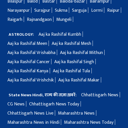
Bilaspur
Balod
Bastar
Baloda-bazar
Balrampur
Narayanpur
Surajpur
Sukma
Sarguja
Lormi
Raipur
Raigarh
Rajnandgaon
Mungeli
Aaj ka Rashifal Kumbh
ASTROLOGY:
Aaj ka Rashifal Meen
Aaj ka Rashifal Mesh
Aaj ka Rashifal Vrishabha
Aaj ka Rashifal Mithun
Aaj ka Rashifal Cancer
Aaj ka Rashifal Singh
Aaj ka Rashifal Kanya
Aaj ka Rashifal Tula
Aaj ka Rashifal Vrishchik
Aaj ka Rashifal Makar
Chhattisgarh News
State News Hindi, राज्य की ताज़ा ख़बरें:
CG News
Chhattisgarh News Today
Chhattisgarh News Live
Maharashtra News
Maharashtra News in Hindi
Maharashtra News Today