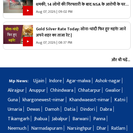
धमकी, 14 लोगों की गिरफ्तारी के बाद NSA के आरोपी के घर
पुलिस ने मारा छापा, जांच में मिली ये चौंकाने वाली चीज
Aug 07, 2026 | 09:02 PM
Gold Silver Rate Today: सोना-चांदी फिर हुए महंगे! जानें
अपने शहर का ताजा रेट |
Aug 07, 2026 | 08:37 PM
और भी पढ़ें...
Ujjain
Indore
Agar-malwa
Ashok-nagar
Mp News:
Alirajpur
Anuppur
Chhindwara
Chhatarpur
Gwalior
Guna
khargonewest-nimar
Khandwaeast-nimar
Katni
Umaria
Dewas
Damoh
Datia
Dindori
Dabra
Tikamgarh
Jhabua
Jabalpur
Barwani
Panna
Neemuch
Narmadapuram
Narsinghpur
Dhar
Ratlam