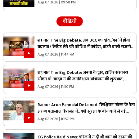
भर्ती, डाटा एंट्री ऑपरेटर के ही 400 पद
Aug 07, 2026 | 09:58 PM
वीडियो
शह मात The Big Debate: अब UCC का दांव..’गढ़’ में होगा
बदलाव? क्रेडिट लेने की कोशिश में कांग्रेस, बांटने वाली राजनीति
पर क्या है सरकार का जवाब?
Aug 07, 2026 | 11:44 PM
शह मात The Big Debate: जनता के द्वार, हाजिर सरकार!
सीएम डॉ. यादव ने की जनविश्वास अभियान की शुरुआत,
जनविश्वास मुहीम से क्या मजबूत होगी जमीनी पकड़
Aug 07, 2026 | 11:30 PM
Raipur Arun Pannalal Detained: क्रिश्चियन फोरम के नेता
अरुण पन्नालाल हिरासत में.. कड़े सुरक्षा के बीच थाने ले गई
पुलिस, जानें क्या है आरोप
Aug 07, 2026 | 10:57 PM
CG Police Raid News: परिजनों ने दी थी थाने को उड़ाने की