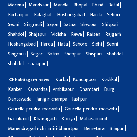
Morena
Mandsaur
Mandla
Bhopal
Bhind
Betul
Burhanpur
Balaghat
Hoshangabad
Harda
Sehore
Seoni
Singrauli
Sagar
Satna
Sheopur
Shivpuri
Shahdol
Shajapur
Vidisha
Rewa
Raisen
Rajgarh
Hoshangabad
Harda
Hata
Sehore
Sidhi
Seoni
Singrauli
Sagar
Satna
Sheopur
Shivpuri
shahdol
shahdol
shajapur
Korba
Kondagaon
Keshkal
Chhattisgarh news:
Kanker
Kawardha
Ambikapur
Dhamtari
Durg
Dantewada
Janjgir-champa
Jashpur
Gaurella-pendra-marwahi
Gaurella-pendra-marwahi
Gariaband
Khairagarh
Koriya
Mahasamund
Manendragarh-chirimiri-bharatpur
Bemetara
Bijapur