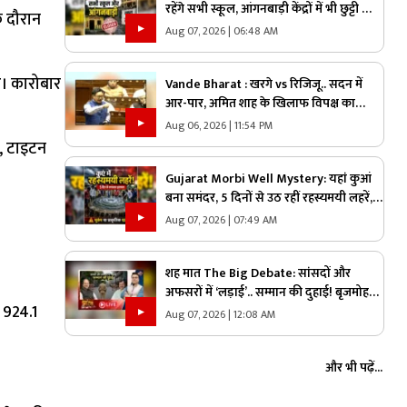
रहेंगे सभी स्कूल, आंगनबाड़ी केंद्रों में भी छुट्टी का
े दौरान
ऐलान, तत्काल प्रभाव से जिलाधिकारी ने जारी
Aug 07, 2026 | 06:48 AM
किया आदेश
आ। कारोबार
Vande Bharat : खरगे vs रिजिजू.. सदन में
आर-पार, अमित शाह के खिलाफ विपक्ष का
प्रदर्शन, क्या ऐसे ही शोर शराबे में दब जाएंगे
Aug 06, 2026 | 11:54 PM
असली मुद्दे?
स, टाइटन
Gujarat Morbi Well Mystery: यहां कुआं
बना समंदर, 5 दिनों से उठ रहीं रहस्यमयी लहरें,
वैज्ञानिक भी हैरान, देखें वीडियो
Aug 07, 2026 | 07:49 AM
शह मात The Big Debate: सांसदों और
अफसरों में ‘लड़ाई’.. सम्मान की दुहाई! बृजमोहन
ी 924.1
के बाद विजय बघेल ने की शिकायत, जानिए
Aug 07, 2026 | 12:08 AM
राज्य का मामला आखिर संसद तक क्यों पहुंचा?
और भी पढ़ें...