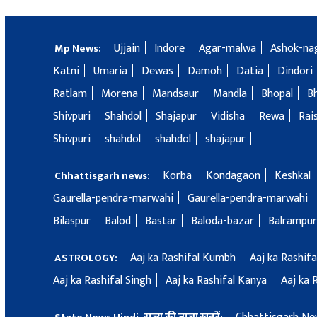
Ujjain
Indore
Agar-malwa
Ashok-na
Mp News:
Katni
Umaria
Dewas
Damoh
Datia
Dindori
Ratlam
Morena
Mandsaur
Mandla
Bhopal
B
Shivpuri
Shahdol
Shajapur
Vidisha
Rewa
Rai
Shivpuri
shahdol
shahdol
shajapur
Korba
Kondagaon
Keshkal
Chhattisgarh news:
Gaurella-pendra-marwahi
Gaurella-pendra-marwahi
Bilaspur
Balod
Bastar
Baloda-bazar
Balrampur
Aaj ka Rashifal Kumbh
Aaj ka Rashif
ASTROLOGY:
Aaj ka Rashifal Singh
Aaj ka Rashifal Kanya
Aaj ka 