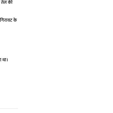
े तेल की
 गिरावट के
आ था।