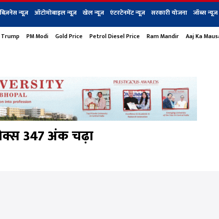
बिज़नेस न्यूज़
ऑटोमोबाइल न्यूज़
खेल न्यूज़
एंटरटेनमेंट न्यूज़
सरकारी योजना
जॉब्स न्यूज
 Trump
PM Modi
Gold Price
Petrol Diesel Price
Ram Mandir
Aaj Ka Mau
s
बिज़नेस
टेक न्यूज
धर्म
ऑटोमोबाइल
एंटरटेनम
शेयर बाज़ार
गैजेट्स न्यूज
सेक्स 347 अंक चढ़ा