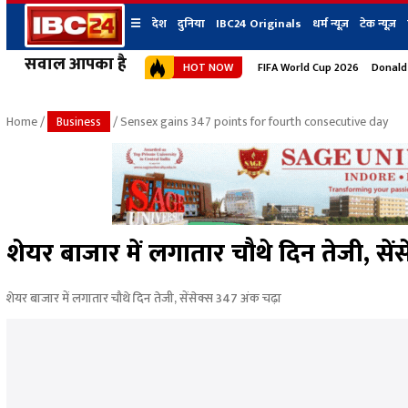
☰
देश
दुनिया
IBC24 Originals
धर्म न्यूज़
टेक न्यूज़
सवाल आपका है
HOT NOW
FIFA World Cup 2026
Donald
देश
प्रदेश न्यूज
शहर
दुनिया
IBC24 Original
छत्तीसगढ़ न्यूज
भोपाल
Home
/
Business
/ Sensex gains 347 points for fourth consecutive day
मध्यप्रदेश न्यूज
इंदौर
उत्तर प्रदेश न्यूज
जबलपुर
बिहार न्यूज
ग्वालियर
उत्तराखंड न्यूज
रायपुर
महाराष्ट्र न्यूज
बिलासपुर
शेयर बाजार में लगातार चौथे दिन तेजी, सें
हिमाचल प्रदेश न्यूज
हरियाणा न्यूज
शेयर बाजार में लगातार चौथे दिन तेजी, सेंसेक्स 347 अंक चढ़ा