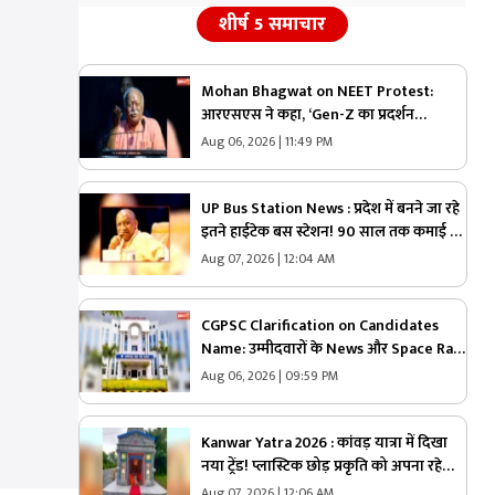
शीर्ष 5 समाचार
Mohan Bhagwat on NEET Protest:
आरएसएस ने कहा, ‘Gen-Z का प्रदर्शन
देशविरोधी नहीं, ये नई पीढ़ी ज्यादा ईमानदार है’..
Aug 06, 2026 | 11:49 PM
पढ़ें मोहन भागवत NEET प्रोटेस्ट पर और क्या
कहा
UP Bus Station News : प्रदेश में बनने जा रहे
इतने हाईटेक बस स्टेशन! 90 साल तक कमाई का
मौका, योगी सरकार ने शुरू की बड़ी योजना
Aug 07, 2026 | 12:04 AM
CGPSC Clarification on Candidates
Name: उम्मीदवारों के News और Space Rani
जैसे नाम.. क्या हुई है कोई गड़बड़ी या नाम है
Aug 06, 2026 | 09:59 PM
वास्तविक?.. अब सामने आई CGPSC की सफाई,
पढ़ें
Kanwar Yatra 2026 : कांवड़ यात्रा में दिखा
नया ट्रेंड! प्लास्टिक छोड़ प्रकृति को अपना रहे
शिवभक्त, हर कांवड़ दे रही बड़ा संदेश
Aug 07, 2026 | 12:06 AM