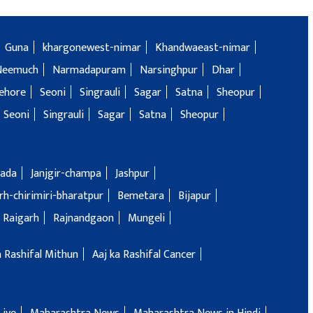
Guna
khargonewest-nimar
Khandwaeast-nimar
Neemuch
Narmadapuram
Narsinghpur
Dhar
ehore
Seoni
Singrauli
Sagar
Satna
Sheopur
Seoni
Singrauli
Sagar
Satna
Sheopur
ada
Janjgir-champa
Jashpur
h-chirimiri-bharatpur
Bemetara
Bijapur
Raigarh
Rajnandgaon
Mungeli
a Rashifal Mithun
Aaj ka Rashifal Cancer