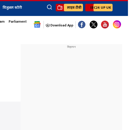
विजुअल स्टोरी
लाइव टीवी
IBC24 UP UK
sam
Parliament Monsoon Session
×
ेंट
खेल
जॉब्स न्यूज
Youtube Channels
Download App
यूथ कॉर्नर
IBC24
Ibc24 Jankarwan
IBC 24 Digital
Ibc24 Up-Uk
Ibc24 Madhya
Ibc24 Maidani
Ibc24 Sarguja
Ibc24 Bastar
Ibc24 Malwa
Ibc24 Mahakoshal