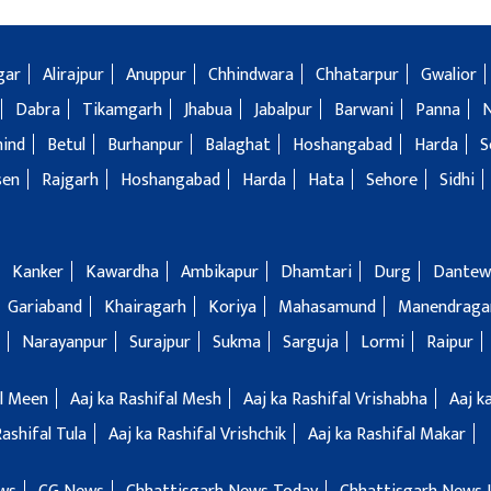
gar
Alirajpur
Anuppur
Chhindwara
Chhatarpur
Gwalior
Dabra
Tikamgarh
Jhabua
Jabalpur
Barwani
Panna
hind
Betul
Burhanpur
Balaghat
Hoshangabad
Harda
S
sen
Rajgarh
Hoshangabad
Harda
Hata
Sehore
Sidhi
Kanker
Kawardha
Ambikapur
Dhamtari
Durg
Dantew
Gariaband
Khairagarh
Koriya
Mahasamund
Manendragar
Narayanpur
Surajpur
Sukma
Sarguja
Lormi
Raipur
al Meen
Aaj ka Rashifal Mesh
Aaj ka Rashifal Vrishabha
Aaj k
Rashifal Tula
Aaj ka Rashifal Vrishchik
Aaj ka Rashifal Makar