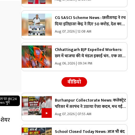
CG SASCI Scheme News : छत्तीसगढ़ ने रच
दिया इतिहास! केंद्र ने दिए 50 करोड़, देश का
पहला राज्य बना जिसने हासिल की ये बड़ी
Aug 07, 2026 | 12:08 AM
उपलब्धि
Chhattisgarh BJP Expelled Workers:
छग में भाजपा की ये मंडल इकाई भंग.. एक साथ
इतने कार्यकर्ताओं को कर दिया निष्कासित, अब
Aug 06, 2026 | 09:34 PM
होगा नए कार्यकारिणी का गठन
वीडियो
गल पर IBC24
Burhanpur Collectorate News: कलेक्ट्रेट
ws चुनें
परिसर में सरपंच ने उठाया ऐसा कदम, मच गई
अफरा-तफरी, दौड़ पड़े अधिकारी और नेता, जानें
Aug 07, 2026 | 07:55 AM
 शेयर
क्या है पूरा मामला
School Closed Today News: आज भी बंद