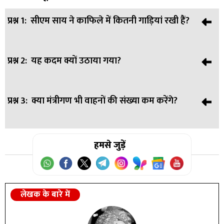
प्रश्न 1:
सीएम साय ने काफिले में कितनी गाड़ियां रखी हैं?
प्रश्न 2:
यह कदम क्यों उठाया गया?
उत्तर:
अब केवल 8 गाड़ियां ही शामिल होंगी।
प्रश्न 3:
क्या मंत्रीगण भी वाहनों की संख्या कम करेंगे?
उत्तर:
प्रधानमंत्री मोदी की ईंधन बचाओ अपील और पर्यावरणीय चुनौतियों
को ध्यान में रखते हुए।
उत्तर:
हमसे जुड़ें
हाँ, सभी मंत्रीगण और पदाधिकारी न्यूनतम वाहनों का उपयोग
करेंगे।
लेखक के बारे में