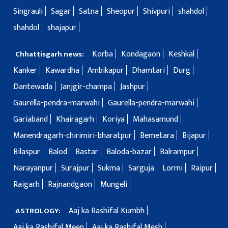
Singrauli
Sagar
Satna
Sheopur
Shivpuri
shahdol
shahdol
shajapur
Korba
Kondagaon
Keshkal
Chhattisgarh news:
Kanker
Kawardha
Ambikapur
Dhamtari
Durg
Dantewada
Janjgir-champa
Jashpur
Gaurella-pendra-marwahi
Gaurella-pendra-marwahi
Gariaband
Khairagarh
Koriya
Mahasamund
Manendragarh-chirimiri-bharatpur
Bemetara
Bijapur
Bilaspur
Balod
Bastar
Baloda-bazar
Balrampur
Narayanpur
Surajpur
Sukma
Sarguja
Lormi
Raipur
Raigarh
Rajnandgaon
Mungeli
Aaj ka Rashifal Kumbh
ASTROLOGY:
Aaj ka Rashifal Meen
Aaj ka Rashifal Mesh