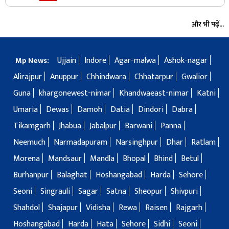
और भी पढ़ें...
Ujjain
Indore
Agar-malwa
Ashok-nagar
Mp News:
Alirajpur
Anuppur
Chhindwara
Chhatarpur
Gwalior
Guna
khargonewest-nimar
Khandwaeast-nimar
Katni
Umaria
Dewas
Damoh
Datia
Dindori
Dabra
Tikamgarh
Jhabua
Jabalpur
Barwani
Panna
Neemuch
Narmadapuram
Narsinghpur
Dhar
Ratlam
Morena
Mandsaur
Mandla
Bhopal
Bhind
Betul
Burhanpur
Balaghat
Hoshangabad
Harda
Sehore
Seoni
Singrauli
Sagar
Satna
Sheopur
Shivpuri
Shahdol
Shajapur
Vidisha
Rewa
Raisen
Rajgarh
Hoshangabad
Harda
Hata
Sehore
Sidhi
Seoni