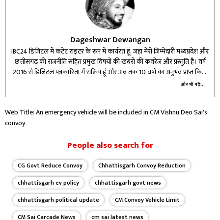
Dageshwar Dewangan
IBC24 डिजिटल में कंटेंट राइटर के रूप में कार्यरत हूं, जहां मेरी जिम्मेदारी मध्यप्रदेश और
छत्तीसगढ़ की राजनीति सहित प्रमुख विषयों की खबरों की कवरेज और प्रस्तुति है। वर्ष
2016 से डिजिटल पत्रकारिता में सक्रिय हूं और अब तक 10 वर्षों का अनुभव प्राप्त किया
है। विभिन्न प्रतिष्ठित मीडिया संस्थानों में कार्य करते हुए न्यूज़ राइटिंग और डिजिटल टूल्स
और भी पढ़ें...
में दक्षता हासिल की है। मेरे लिए पत्रकारिता सिर्फ पेशा नहीं, बल्कि जिम्मेदारी है—सटीक,
तेज और असरदार जानकारी पाठकों तक पहुंचाना मेरा लक्ष्य है। बदलते डिजिटल दौर में
Web Title: An emergency vehicle will be included in CM Vishnu Deo Sai's
खुद को लगातार अपडेट कर, कंटेंट की गुणवत्ता बेहतर करने के लिए प्रतिबद्ध हूं।
convoy
People also search for
CG Govt Reduce Convoy
Chhattisgarh Convoy Reduction
chhattisgarh ev policy
chhattisgarh govt news
chhattisgarh political update
CM Convoy Vehicle Limit
CM Sai Carcade News
cm sai latest news