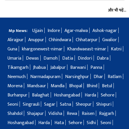
और भी पढ़ें...
Ujjain
Indore
Agar-malwa
Ashok-nagar
Mp News:
Alirajpur
Anuppur
Chhindwara
Chhatarpur
Gwalior
Guna
khargonewest-nimar
Khandwaeast-nimar
Katni
Umaria
Dewas
Damoh
Datia
Dindori
Dabra
Tikamgarh
Jhabua
Jabalpur
Barwani
Panna
Neemuch
Narmadapuram
Narsinghpur
Dhar
Ratlam
Morena
Mandsaur
Mandla
Bhopal
Bhind
Betul
Burhanpur
Balaghat
Hoshangabad
Harda
Sehore
Seoni
Singrauli
Sagar
Satna
Sheopur
Shivpuri
Shahdol
Shajapur
Vidisha
Rewa
Raisen
Rajgarh
Hoshangabad
Harda
Hata
Sehore
Sidhi
Seoni