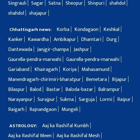
Singrauli
Sagar
Satna
Sheopur
Shivpuri
shahdol
shahdol
shajapur
Korba
Kondagaon
Keshkal
Chhattisgarh news:
Kanker
Kawardha
Ambikapur
Dhamtari
Durg
Dantewada
Janjgir-champa
Jashpur
Gaurella-pendra-marwahi
Gaurella-pendra-marwahi
Gariaband
Khairagarh
Koriya
Mahasamund
Manendragarh-chirimiri-bharatpur
Bemetara
Bijapur
Bilaspur
Balod
Bastar
Baloda-bazar
Balrampur
Narayanpur
Surajpur
Sukma
Sarguja
Lormi
Raipur
Raigarh
Rajnandgaon
Mungeli
Aaj ka Rashifal Kumbh
ASTROLOGY:
Aaj ka Rashifal Meen
Aaj ka Rashifal Mesh