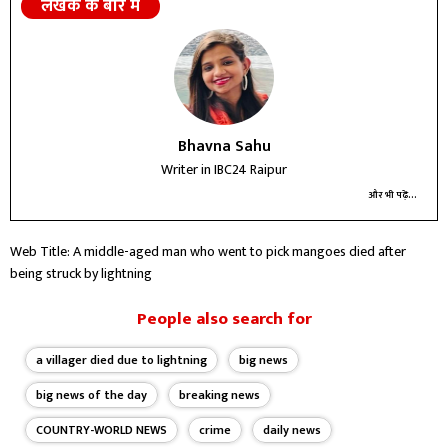
लेखक के बारे में
Bhavna Sahu
Writer in IBC24 Raipur
और भी पढ़ें...
Web Title: A middle-aged man who went to pick mangoes died after
being struck by lightning
People also search for
a villager died due to lightning
big news
big news of the day
breaking news
COUNTRY-WORLD NEWS
crime
daily news