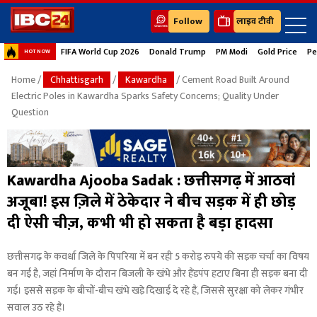
Follow
लाइव टीवी
FIFA World Cup 2026
Donald Trump
PM Modi
Gold Price
Pe
HOT NOW
Home
/
Chhattisgarh
/
Kawardha
/ Cement Road Built Around
Electric Poles in Kawardha Sparks Safety Concerns; Quality Under
Question
Kawardha Ajooba Sadak : छत्तीसगढ़ में आठवां
अजूबा! इस ज़िले में ठेकेदार ने बीच सड़क में ही छोड़
दी ऐसी चीज़, कभी भी हो सकता है बड़ा हादसा
छत्तीसगढ़ के कवर्धा जिले के पिपरिया में बन रही 5 करोड़ रुपये की सड़क चर्चा का विषय
बन गई है, जहां निर्माण के दौरान बिजली के खंभे और हैंडपंप हटाए बिना ही सड़क बना दी
गई। इससे सड़क के बीचों-बीच खंभे खड़े दिखाई दे रहे हैं, जिससे सुरक्षा को लेकर गंभीर
सवाल उठ रहे हैं।