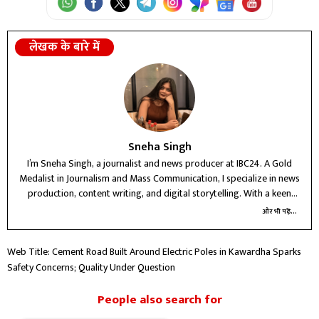
लेखक के बारे में
Sneha Singh
I’m Sneha Singh, a journalist and news producer at IBC24. A Gold
Medalist in Journalism and Mass Communication, I specialize in news
production, content writing, and digital storytelling. With a keen
interest in political and crime reporting, I believe in delivering
और भी पढ़ें...
accurate, ethical, and impactful journalism that informs and connects
with people.
Web Title: Cement Road Built Around Electric Poles in Kawardha Sparks
Safety Concerns; Quality Under Question
People also search for