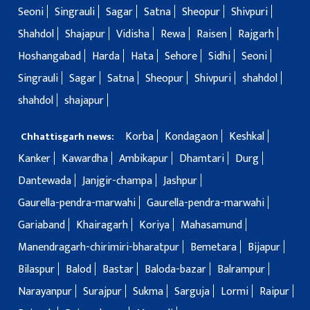
Seoni
Singrauli
Sagar
Satna
Sheopur
Shivpuri
Shahdol
Shajapur
Vidisha
Rewa
Raisen
Rajgarh
Hoshangabad
Harda
Hata
Sehore
Sidhi
Seoni
Singrauli
Sagar
Satna
Sheopur
Shivpuri
shahdol
shahdol
shajapur
Korba
Kondagaon
Keshkal
Chhattisgarh news:
Kanker
Kawardha
Ambikapur
Dhamtari
Durg
Dantewada
Janjgir-champa
Jashpur
Gaurella-pendra-marwahi
Gaurella-pendra-marwahi
Gariaband
Khairagarh
Koriya
Mahasamund
Manendragarh-chirimiri-bharatpur
Bemetara
Bijapur
Bilaspur
Balod
Bastar
Baloda-bazar
Balrampur
Narayanpur
Surajpur
Sukma
Sarguja
Lormi
Raipur