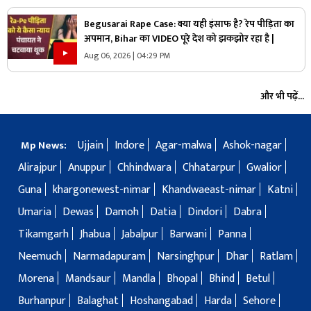
Begusarai Rape Case: क्या यही इंसाफ है? रेप पीड़िता का
अपमान, Bihar का VIDEO पूरे देश को झकझोर रहा है |
Aug 06, 2026 | 04:29 PM
और भी पढ़ें...
Ujjain
Indore
Agar-malwa
Ashok-nagar
Mp News:
Alirajpur
Anuppur
Chhindwara
Chhatarpur
Gwalior
Guna
khargonewest-nimar
Khandwaeast-nimar
Katni
Umaria
Dewas
Damoh
Datia
Dindori
Dabra
Tikamgarh
Jhabua
Jabalpur
Barwani
Panna
Neemuch
Narmadapuram
Narsinghpur
Dhar
Ratlam
Morena
Mandsaur
Mandla
Bhopal
Bhind
Betul
Burhanpur
Balaghat
Hoshangabad
Harda
Sehore