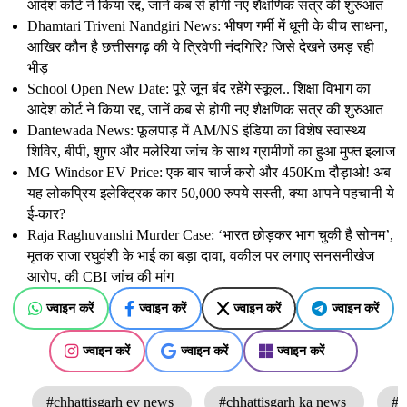
आदेश कोर्ट ने किया रद्द, जानें कब से होगी नए शैक्षणिक सत्र की शुरुआत
Dhamtari Triveni Nandgiri News: भीषण गर्मी में धूनी के बीच साधना,
आखिर कौन है छत्तीसगढ़ की ये त्रिवेणी नंदगिरि? जिसे देखने उमड़ रही
भीड़
School Open New Date: पूरे जून बंद रहेंगे स्कूल.. शिक्षा विभाग का
आदेश कोर्ट ने किया रद्द, जानें कब से होगी नए शैक्षणिक सत्र की शुरुआत
Dantewada News: फूलपाड़ में AM/NS इंडिया का विशेष स्वास्थ्य
शिविर, बीपी, शुगर और मलेरिया जांच के साथ ग्रामीणों का हुआ मुफ्त इलाज
MG Windsor EV Price: एक बार चार्ज करो और 450Km दौड़ाओ! अब
यह लोकप्रिय इलेक्ट्रिक कार 50,000 रुपये सस्ती, क्या आपने पहचानी ये
ई-कार?
Raja Raghuvanshi Murder Case: ‘भारत छोड़कर भाग चुकी है सोनम’,
मृतक राजा रघुवंशी के भाई का बड़ा दावा, वकील पर लगाए सनसनीखेज
आरोप, की CBI जांच की मांग
ज्वाइन करें
ज्वाइन करें
ज्वाइन करें
ज्वाइन करें
ज्वाइन करें
ज्वाइन करें
ज्वाइन करें
#chhattisgarh ev news
#chhattisgarh ka news
#c