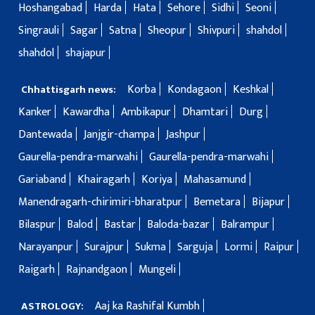
Hoshangabad
Harda
Hata
Sehore
Sidhi
Seoni
Singrauli
Sagar
Satna
Sheopur
Shivpuri
shahdol
shahdol
shajapur
Korba
Kondagaon
Keshkal
Chhattisgarh news:
Kanker
Kawardha
Ambikapur
Dhamtari
Durg
Dantewada
Janjgir-champa
Jashpur
Gaurella-pendra-marwahi
Gaurella-pendra-marwahi
Gariaband
Khairagarh
Koriya
Mahasamund
Manendragarh-chirimiri-bharatpur
Bemetara
Bijapur
Bilaspur
Balod
Bastar
Baloda-bazar
Balrampur
Narayanpur
Surajpur
Sukma
Sarguja
Lormi
Raipur
Raigarh
Rajnandgaon
Mungeli
Aaj ka Rashifal Kumbh
ASTROLOGY: