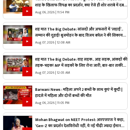
शाह के खिलाफ विपक्ष का प्रदर्शन, क्या ऐसे ही शोर शराबे में दब
जाएंगे असली मुद्दे?
Aug 06, 2026 | 11:54 PM
शह मात The Big Debate: सांसदों और अफसरों में ‘लड़ाई’..
सम्मान की दुहाई! बृजमोहन के बाद विजय बघेल ने की शिकायत,
जानिए राज्य का मामला आखिर संसद तक क्यों पहुंचा?
Aug 07, 2026 | 12:08 AM
शह मात The Big Debate: वाह सड़क.. आह सड़क, आंकड़ों की
तड़क-भड़क! MP में सड़कों के लिए रोना जारी, बार-बार ताकीद
के बाद भी क्यों नहीं सुधरे हालात
Aug 07, 2026 | 12:05 AM
Barwani News : महिला अपने 2 बच्चों के साथ कुएं में कूदी |
हादसे में महिला और दोनों बच्चों की मौत
Aug 06, 2026 | 11:05 PM
Mohan Bhagwat on NEET Protest: आरएसएस ने कहा,
‘Gen-Z का प्रदर्शन देशविरोधी नहीं, ये नई पीढ़ी ज्यादा ईमानदार