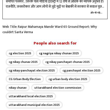
समर्पित पत्रकार.. जिनके पास मीडिया इंडस्ट्री में 12 वर्षों से अधिक का व्यापक अनुभव हैं।
राजनीति, जनसरोकार और आम लोगों से जुड़े मुद्दों पर बेबाकी से सरकार से सवाल पूछता
हूं। पेशेवर पत्रकारिता के अलावा फिल्में देखना, क्रिकेट खेलना और किताबें पढ़ना मुझे
और भी पढ़ें...
बेहद पसंद है। सादा जीवन, उच्च विचार के मानकों पर खरा उतरते हुए अब आपकी बात
प्राथिकता के साथ रखेंगे.. क्योंकि सवाल आपका है।
Web Title: Raipur Mahamaya Mandir Ward 65 Ground Report: Why
couldn't Sarita Verma
People also search for
cg election 2025
cg nagriya nikay chunav 2025
cg nikay chunav 2025
cg nikay panchayat chunav 2025
cg nikay-panchayat election 2025
cg panchayat election 2025
CG Urban Body Election
cg urban body election 2025
nikay chunav
uttarakhand election commission
uttarakhand local election 2025
uttarakhand municipal election 2025