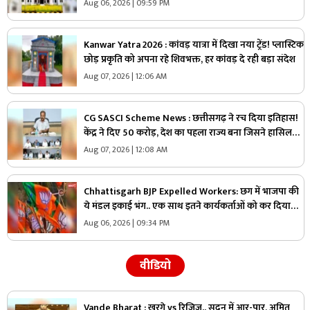
या नाम है वास्तविक?.. अब सामने आई CGPSC की सफाई, पढ़ें
Aug 06, 2026 | 09:59 PM
Kanwar Yatra 2026 : कांवड़ यात्रा में दिखा नया ट्रेंड! प्लास्टिक
छोड़ प्रकृति को अपना रहे शिवभक्त, हर कांवड़ दे रही बड़ा संदेश
Aug 07, 2026 | 12:06 AM
CG SASCI Scheme News : छत्तीसगढ़ ने रच दिया इतिहास!
केंद्र ने दिए 50 करोड़, देश का पहला राज्य बना जिसने हासिल
की ये बड़ी उपलब्धि
Aug 07, 2026 | 12:08 AM
Chhattisgarh BJP Expelled Workers: छग में भाजपा की
ये मंडल इकाई भंग.. एक साथ इतने कार्यकर्ताओं को कर दिया
निष्कासित, अब होगा नए कार्यकारिणी का गठन
Aug 06, 2026 | 09:34 PM
वीडियो
Vande Bharat : खरगे vs रिजिजू.. सदन में आर-पार, अमित