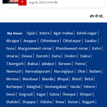
है’.. पढ़ें मोहन भागवत NEET प्रोटेस्ट पर और क्या कहा
Aug 06, 2026 | 11:49 PM
और भी पढ़ें...
Ujjain
Indore
Agar-malwa
Ashok-nagar
Mp News:
Alirajpur
Anuppur
Chhindwara
Chhatarpur
Gwalior
Guna
khargonewest-nimar
Khandwaeast-nimar
Katni
Umaria
Dewas
Damoh
Datia
Dindori
Dabra
Tikamgarh
Jhabua
Jabalpur
Barwani
Panna
Neemuch
Narmadapuram
Narsinghpur
Dhar
Ratlam
Morena
Mandsaur
Mandla
Bhopal
Bhind
Betul
Burhanpur
Balaghat
Hoshangabad
Harda
Sehore
Seoni
Singrauli
Sagar
Satna
Sheopur
Shivpuri
Shahdol
Shajapur
Vidisha
Rewa
Raisen
Rajgarh