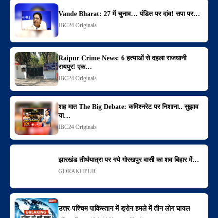
Vande Bharat: 27 में चुनाव… पंडित पर दांव! सपा पर…
IBC24 Originals
Raipur Crime News: 6 हत्याओं से दहला राजधानी
रायपुर! एक…
IBC24 Originals
शह मात The Big Debate: कमिश्नरेट पर निशाना.. सुझाव
या…
IBC24 Originals
झारखंड तीर्थयात्रा पर गये गोरखपुर वासी का शव बिहार में…
GORAKHPUR
उत्तर-पश्चिम पाकिस्तान में ड्रोन हमले में तीन लोग घायल