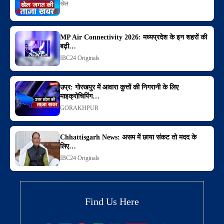
खेल
MP Air Connectivity 2026: मध्यप्रदेश के इन शहरों की
बढ़ी…
IBC24 Originals
उप्र: गोरखपुर में आवारा कुत्तों की निगरानी के लिए
माइक्रोचिपिंग…
GORAKHPUR
Chhattisgarh News: असम में छाया संकट तो मदद के
लिए…
IBC24 Originals
Find Us Here