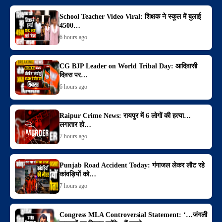
School Teacher Video Viral: शिक्षक ने स्कूल में बुलाई
4500…
6 hours ago
CG BJP Leader on World Tribal Day: आदिवासी
दिवस पर…
6 hours ago
Raipur Crime News: रायपुर में 6 लोगों की हत्या…
लगातार हो…
7 hours ago
Punjab Road Accident Today: गंगाजल लेकर लौट रहे
कांवड़ियों को…
7 hours ago
Congress MLA Controversial Statement: ‘…जंगली