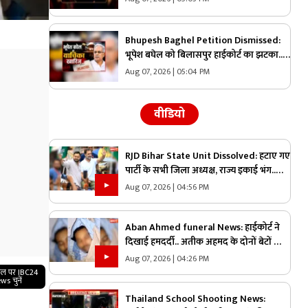
बढ़ाई एक्साइटमेंट
Bhupesh Baghel Petition Dismissed:
भूपेश बघेल को बिलासपुर हाईकोर्ट का झटका..
ख़ारिज की गई ये याचिका, 2023 विधानसभा
Aug 07, 2026 | 05:04 PM
चुनाव से जुड़ा है मामला
वीडियो
RJD Bihar State Unit Dissolved: हटाए गए
पार्टी के सभी जिला अध्यक्ष, राज्य इकाई भंग..
उप-चुनाव में मिली करारी हार के बाद लिया गया
Aug 07, 2026 | 04:56 PM
बड़ा फैसला..
Aban Ahmed funeral News: हाईकोर्ट ने
दिखाई हमदर्दी.. अतीक अहमद के दोनों बेटों को
मिली पेरोल.. छोटे भाई अबान के जनाज़े में होंगे
Aug 07, 2026 | 04:26 PM
शामिल
गल पर IBC24
ws चुनें
Thailand School Shooting News: