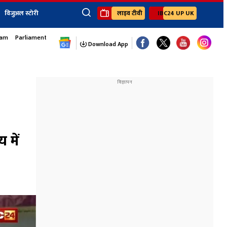
विजुअल स्टोरी
लाइव टीवी
IBC24 UP UK
sam
Parliament Monsoon Session
×
ेंट
खेल
जॉब्स न्यूज
Youtube Channels
Download App
यूथ कॉर्नर
IBC24
Ibc24 Jankarwan
IBC 24 Digital
Ibc24 Up-Uk
Ibc24 Madhya
Ibc24 Maidani
 में
Ibc24 Sarguja
Ibc24 Bastar
Ibc24 Malwa
Ibc24 Mahakoshal