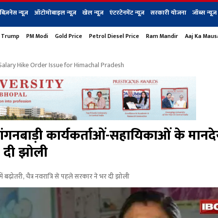
बिज़नेस न्यूज़
ऑटोमोबाइल न्यूज़
खेल न्यूज़
एंटरटेनमेंट न्यूज़
सरकारी योजना
जॉब्स न्यूज
 Trump
PM Modi
Gold Price
Petrol Diesel Price
Ram Mandir
Aaj Ka Mau
s
बिज़नेस
टेक न्यूज
धर्म
ऑटोमोबाइल
एंटरटेनम
शेयर बाज़ार
गैजेट्स न्यूज
lary Hike Order Issue for Himachal Pradesh
ाड़ी कार्यकर्ताओं-सहायिकाओं के मानदेय
भर दी झोली
़ोतरी, चैत्र नवरात्रि से पहले सरकार ने भर दी झोली