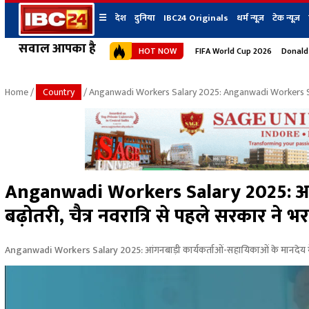
☰
देश
दुनिया
IBC24 Originals
धर्म न्यूज़
टेक न्यूज़
सवाल आपका है
HOT NOW
FIFA World Cup 2026
Donald
देश
प्रदेश न्यूज
शहर
दुनिया
IBC24 Original
छत्तीसगढ़ न्यूज
भोपाल
Home
/
Country
/ Anganwadi Workers Salary 2025: Anganwadi Workers Sa
मध्यप्रदेश न्यूज
इंदौर
उत्तर प्रदेश न्यूज
जबलपुर
बिहार न्यूज
ग्वालियर
उत्तराखंड न्यूज
रायपुर
महाराष्ट्र न्यूज
बिलासपुर
Anganwadi Workers Salary 2025: आंगनब
हिमाचल प्रदेश न्यूज
बढ़ोतरी, चैत्र नवरात्रि से पहले सरकार ने 
हरियाणा न्यूज
Anganwadi Workers Salary 2025: आंगनबाड़ी कार्यकर्ताओं-सहायिकाओं के मानदेय में बढ