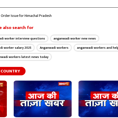
Order Issue for Himachal Pradesh
 also search for
di worker interview questions
anganwadi worker new news
i worker salary 2025
Anganwadi workers
anganwadi workers and hel
wadi workers latest news today
COUNTRY