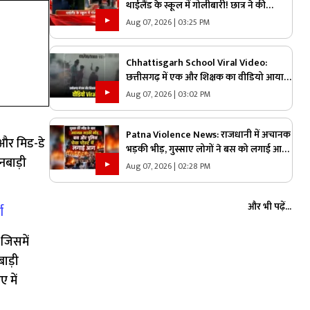
थाईलैंड के स्कूल में गोलीबारी! छात्र ने की
अंधाधुंध फायरिंग, 7 की मौत
Aug 07, 2026 | 03:25 PM
Chhattisgarh School Viral Video:
छत्तीसगढ़ में एक और शिक्षक का वीडियो आया
सामने, दो छात्रों के साथ किया
Aug 07, 2026 | 03:02 PM
हैवानियत….CCTV फुटेज वायरल
Patna Violence News: राजधानी में अचानक
और मिड-डे
भड़की भीड़, गुस्साए लोगों ने बस को लगाई आग,
गनबाड़ी
पुलिस की गाड़ियों पर भी किया हमला, जानें
Aug 07, 2026 | 02:28 PM
किस वजह से मचा हड़कंप
और भी पढ़ें...
्ण
जिसमें
बाड़ी
 में