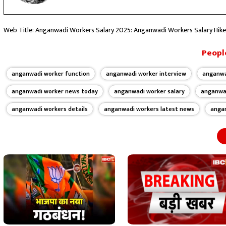
Web Title: Anganwadi Workers Salary 2025: Anganwadi Workers Salary Hike 
People
anganwadi worker function
anganwadi worker interview
anganwa
anganwadi worker news today
anganwadi worker salary
anganwad
anganwadi workers details
anganwadi workers latest news
angan