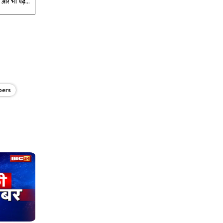
और भी पढ़ें...
pers