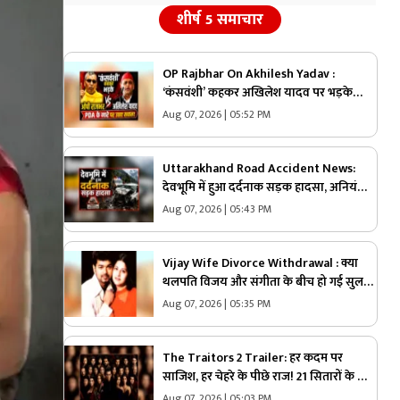
शीर्ष 5 समाचार
OP Rajbhar On Akhilesh Yadav :
‘कंसवंशी’ कहकर अखिलेश यादव पर भड़के
ओपी राजभर! गाजीपुर-अमेठी की घटनाओं का
Aug 07, 2026 | 05:52 PM
जिक्र कर सपा की PDA पर उठाए बड़े सवाल
Uttarakhand Road Accident News:
देवभूमि में हुआ दर्दनाक सड़क हादसा, अनियंत्रित
होकर खाई में गिरी बोलेरो, एक ही परिवार के
Aug 07, 2026 | 05:43 PM
इतने लोगों की हुई मौत
Vijay Wife Divorce Withdrawal : क्या
थलपति विजय और संगीता के बीच हो गई सुलह?
पत्नी ने लिया यू-टर्न, कोर्ट से वापस ली तलाक की
Aug 07, 2026 | 05:35 PM
याचिका
The Traitors 2 Trailer: हर कदम पर
साजिश, हर चेहरे के पीछे राज! 21 सितारों के बीच
छिपा है एक मास्टरमाइंड, करण के शो के ट्रेलर ने
Aug 07, 2026 | 05:03 PM