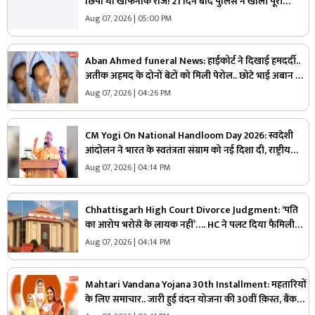
छिपा था खौफनाक राज! 21 दिन बाद पुलिस ने खोली पूरी
साजिश, 65 साल के दरिंदे की करतूत जानकर कांप उठेंगे
Aug 07, 2026 | 05:00 PM
Aban Ahmed funeral News: हाईकोर्ट ने दिखाई हमदर्दी..
अतीक अहमद के दोनों बेटों को मिली पेरोल.. छोटे भाई अबान के
जनाज़े में होंगे शामिल
Aug 07, 2026 | 04:26 PM
CM Yogi On National Handloom Day 2026: स्वदेशी
आंदोलन ने भारत के स्वतंत्रता संग्राम को नई दिशा दी, राष्ट्रीय
हथकरघा दिवस सीएम योगी ने दी बधाई, अखिलेश पर भी साधा
Aug 07, 2026 | 04:14 PM
निशाना
Chhattisgarh High Court Divorce Judgment: ‘पति
का आरोप भरोसे के लायक नहीं’…. HC ने पलट दिया फैमिली
कोर्ट का फैसला, तलाक का आदेश किया रद्द
Aug 07, 2026 | 04:14 PM
Mahtari Vandana Yojana 30th Installment: महतारियों
के लिए समाचार.. जारी हुई वंदन योजना की 30वीं क़िस्त, बैंक
खातों में जमा हुआ अगस्त का एक-एक हजार रुपये