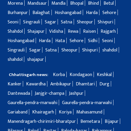
Morena
Mandsaur
Mandla
Bhopal
Bhind
Betul
Burhanpur
Balaghat
Hoshangabad
Harda
Sehore
Seoni
Singrauli
Sagar
Satna
Sheopur
Shivpuri
Shahdol
Shajapur
Vidisha
Rewa
Raisen
Rajgarh
Hoshangabad
Harda
Hata
Sehore
Sidhi
Seoni
Singrauli
Sagar
Satna
Sheopur
Shivpuri
shahdol
shahdol
shajapur
Korba
Kondagaon
Keshkal
Chhattisgarh news:
Kanker
Kawardha
Ambikapur
Dhamtari
Durg
Dantewada
Janjgir-champa
Jashpur
Gaurella-pendra-marwahi
Gaurella-pendra-marwahi
Gariaband
Khairagarh
Koriya
Mahasamund
Manendragarh-chirimiri-bharatpur
Bemetara
Bijapur
Bilaspur
Balod
Bastar
Baloda-bazar
Balrampur