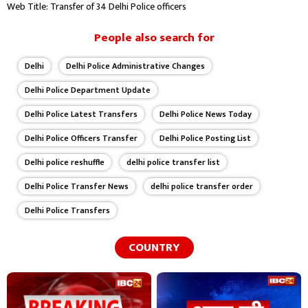
Web Title: Transfer of 34 Delhi Police officers
खुद को लगातार अपडेट कर, कंटेंट की गुणवत्ता बेहतर करने के लिए प्रतिबद्ध हूं।
People also search for
Delhi
Delhi Police Administrative Changes
Delhi Police Department Update
Delhi Police Latest Transfers
Delhi Police News Today
Delhi Police Officers Transfer
Delhi Police Posting List
Delhi police reshuffle
delhi police transfer list
Delhi Police Transfer News
delhi police transfer order
Delhi Police Transfers
COUNTRY