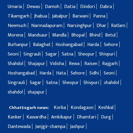
Umaria
Dewas
Damoh
Datia
Dindori
Dabra
Tikamgarh
Jhabua
Jabalpur
Barwani
Panna
Neemuch
Narmadapuram
Narsinghpur
Dhar
Ratlam
Morena
Mandsaur
Mandla
Bhopal
Bhind
Betul
Burhanpur
Balaghat
Hoshangabad
Harda
Sehore
Seoni
Singrauli
Sagar
Satna
Sheopur
Shivpuri
Shahdol
Shajapur
Vidisha
Rewa
Raisen
Rajgarh
Hoshangabad
Harda
Hata
Sehore
Sidhi
Seoni
Singrauli
Sagar
Satna
Sheopur
Shivpuri
shahdol
shahdol
shajapur
Korba
Kondagaon
Keshkal
Chhattisgarh news:
Kanker
Kawardha
Ambikapur
Dhamtari
Durg
Dantewada
Janjgir-champa
Jashpur