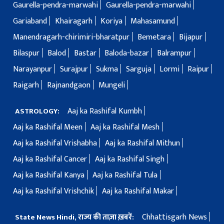
Gaurella-pendra-marwahi
Gaurella-pendra-marwahi
Gariaband
Khairagarh
Koriya
Mahasamund
Manendragarh-chirimiri-bharatpur
Bemetara
Bijapur
Bilaspur
Balod
Bastar
Baloda-bazar
Balrampur
Narayanpur
Surajpur
Sukma
Sarguja
Lormi
Raipur
Raigarh
Rajnandgaon
Mungeli
Aaj ka Rashifal Kumbh
ASTROLOGY:
Aaj ka Rashifal Meen
Aaj ka Rashifal Mesh
Aaj ka Rashifal Vrishabha
Aaj ka Rashifal Mithun
Aaj ka Rashifal Cancer
Aaj ka Rashifal Singh
Aaj ka Rashifal Kanya
Aaj ka Rashifal Tula
Aaj ka Rashifal Vrishchik
Aaj ka Rashifal Makar
Chhattisgarh News
State News Hindi, राज्य की ताज़ा ख़बरें: