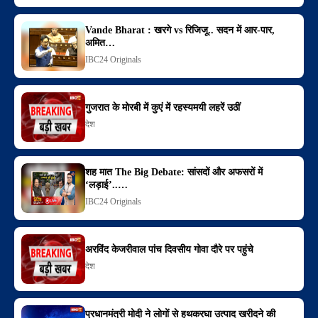
Vande Bharat : खरगे vs रिजिजू.. सदन में आर-पार,
अमित…
IBC24 Originals
गुजरात के मोरबी में कुएं में रहस्यमयी लहरें उठीं
देश
शह मात The Big Debate: सांसदों और अफसरों में
‘लड़ाई’..…
IBC24 Originals
अरविंद केजरीवाल पांच दिवसीय गोवा दौरे पर पहुंचे
देश
प्रधानमंत्री मोदी ने लोगों से हथकरघा उत्पाद खरीदने की