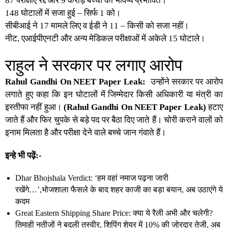
87 परीक्षाएं रद्द और 9 करोड़ बच्चों का भविष्य प्रभावित।
148 घोटालों में सजा हुई – सिर्फ 1 को।
सीबीआई ने 17 मामले लिए व ईडी ने 11 – किसी को सजा नहीं।
नीट, एआईपीएनटी और अन्य मेडिकल परीक्षाओं में अकेले 15 घोटाले।
राहुल ने सरकार पर लगाए आरोप
Rahul Gandhi On NEET Paper Leak:
उन्होंने सरकार पर आरोप
लगाते हुए कहा कि इन घोटालों में जिम्मेदार किसी अधिकारी या मंत्री का
इस्तीफा नहीं हुआ।
(Rahul Gandhi On NEET Paper Leak)
हटाए
जाते हैं और फिर चुपके से बड़े पद पर बैठा दिए जाते हैं। चोरी कराने वालों को
इनाम मिलता है और परीक्षा देने वाले बच्चे जान गंवाते हैं।
इन्हे भी पढ़ें:-
Dhar Bhojshala Verdict: ‘हम वहां नमाज पढ़ना जारी
रखेंगे…’,भोजशाला फैसले के बाद शहर काजी का बड़ा बयान, अब उठाएंगे ये
कदम
Great Eastern Shipping Share Price: क्या ये रैली अभी और चलेगी?
तिमाही नतीजों ने बदली तस्वीर, शिपिंग शेयर में 10% की जोरदार तेजी, अब