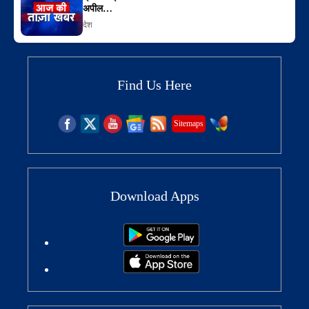
अपील…
देश
Find Us Here
Sitemaps
Download Apps