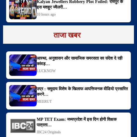
Kalyan Jewellers Robbery Plot Foiled: रायपुर के
इस मशहूर ज्वैलरी…
10 hours ago
ताजा खबर
आस्था, अनुशासन और सामाजिक समरसता का संदेश दे रही
कांवड़…
LUCKNOW
उप्र : समुदाय विशेष के खिलाफ आपत्तिजनक वीडियो प्रसारित
करने…
MEERUT
MP TET Exam: मध्यप्रदेश में इस दिन होगी शिक्षक
पात्रता…
IBC24 Originals