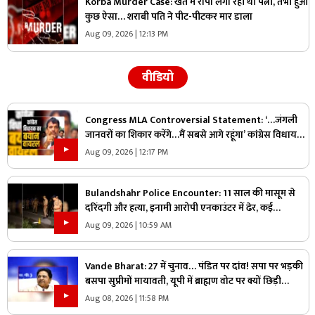
Korba Murder Case: खेत में रोपा लगा रही थी पत्नी, तभी हुआ
कुछ ऐसा… शराबी पति ने पीट-पीटकर मार डाला
Aug 09, 2026 | 12:13 PM
वीडियो
Congress MLA Controversial Statement: ‘…जंगली
जानवरों का शिकार करेंगे…मैं सबसे आगे रहूंगा’ कांग्रेस विधायक
ने दिया विवादित बयान, वायरल हो रहा वीडियो
Aug 09, 2026 | 12:17 PM
Bulandshahr Police Encounter: 11 साल की मासूम से
दरिंदगी और हत्या, इनामी आरोपी एनकाउंटर में ढेर, कई
पुलिसकर्मी भी घायल
Aug 09, 2026 | 10:59 AM
Vande Bharat: 27 में चुनाव… पंडित पर दांव! सपा पर भड़की
बसपा सुप्रीमों मायावती, यूपी में ब्राह्मण वोट पर क्यों छिड़ी
महाभारत?
Aug 08, 2026 | 11:58 PM