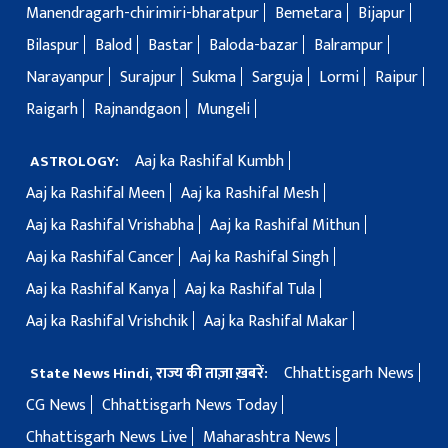
Manendragarh-chirimiri-bharatpur
Bemetara
Bijapur
Bilaspur
Balod
Bastar
Baloda-bazar
Balrampur
Narayanpur
Surajpur
Sukma
Sarguja
Lormi
Raipur
Raigarh
Rajnandgaon
Mungeli
Aaj ka Rashifal Kumbh
ASTROLOGY:
Aaj ka Rashifal Meen
Aaj ka Rashifal Mesh
Aaj ka Rashifal Vrishabha
Aaj ka Rashifal Mithun
Aaj ka Rashifal Cancer
Aaj ka Rashifal Singh
Aaj ka Rashifal Kanya
Aaj ka Rashifal Tula
Aaj ka Rashifal Vrishchik
Aaj ka Rashifal Makar
Chhattisgarh News
State News Hindi, राज्य की ताज़ा ख़बरें:
CG News
Chhattisgarh News Today
Chhattisgarh News Live
Maharashtra News