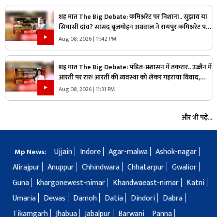
शह मात The Big Debate: कमिश्नरेट पर निशाना.. सुझाव या
सियासी दांव? सांसद बृजमोहन अग्रवाल ने रायपुर कमिश्नरेट पर
उठाए सवाल, क्या वाकई में सिस्टम में सुधार की है जरूरत
Aug 08, 2026 | 11:42 PM
शह मात The Big Debate: पंडित-प्रशासन में तकरार.. उज्जैन में
आरती पर रार! आरती की व्यवस्था को लेकर गहराया विवाद,
आरती के अधिकार को लेकर क्यों उग्र हुए पंडित?
Aug 08, 2026 | 11:31 PM
और भी पढ़ें...
Ujjain
Indore
Agar-malwa
Ashok-nagar
Mp News:
Alirajpur
Anuppur
Chhindwara
Chhatarpur
Gwalior
Guna
khargonewest-nimar
Khandwaeast-nimar
Katni
Umaria
Dewas
Damoh
Datia
Dindori
Dabra
Tikamgarh
Jhabua
Jabalpur
Barwani
Panna