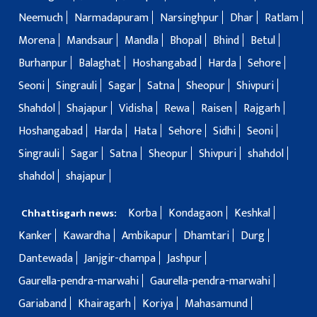
Neemuch
Narmadapuram
Narsinghpur
Dhar
Ratlam
Morena
Mandsaur
Mandla
Bhopal
Bhind
Betul
Burhanpur
Balaghat
Hoshangabad
Harda
Sehore
Seoni
Singrauli
Sagar
Satna
Sheopur
Shivpuri
Shahdol
Shajapur
Vidisha
Rewa
Raisen
Rajgarh
Hoshangabad
Harda
Hata
Sehore
Sidhi
Seoni
Singrauli
Sagar
Satna
Sheopur
Shivpuri
shahdol
shahdol
shajapur
Korba
Kondagaon
Keshkal
Chhattisgarh news:
Kanker
Kawardha
Ambikapur
Dhamtari
Durg
Dantewada
Janjgir-champa
Jashpur
Gaurella-pendra-marwahi
Gaurella-pendra-marwahi
Gariaband
Khairagarh
Koriya
Mahasamund