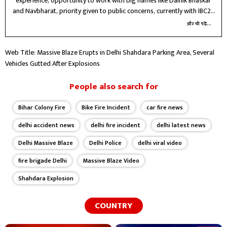
experience, opportunity to work with big names like Dainik Bhaskar
and Navbharat, priority given to public concerns, currently with IBC24
Raipur for three years, future journey unknown
और भी पढ़ें...
Web Title: Massive Blaze Erupts in Delhi Shahdara Parking Area, Several
Vehicles Gutted After Explosions
People also search for
Bihar Colony Fire
Bike Fire Incident
car fire news
delhi accident news
delhi fire incident
delhi latest news
Delhi Massive Blaze
Delhi Police
delhi viral video
fire brigade Delhi
Massive Blaze Video
Shahdara Explosion
COUNTRY