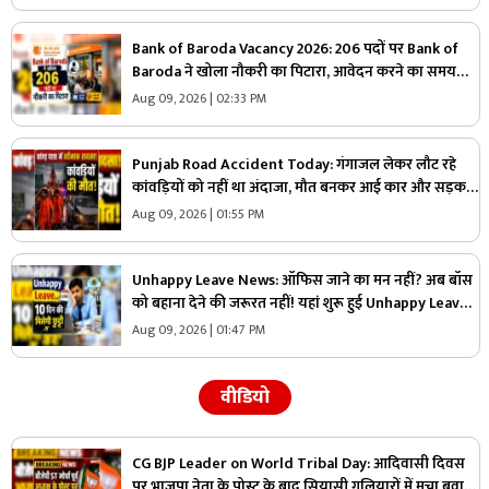
Bank of Baroda Vacancy 2026: 206 पदों पर Bank of
Baroda ने खोला नौकरी का पिटारा, आवेदन करने का समय
तेजी से हो रहा खत्म, जान लें कौन कर सकता है अप्लाई
Aug 09, 2026 | 02:33 PM
Punjab Road Accident Today: गंगाजल लेकर लौट रहे
कांवड़ियों को नहीं था अंदाजा, मौत बनकर आई कार और सड़क
पर बिछ गई लाशें…मची चीख-पुकार
Aug 09, 2026 | 01:55 PM
Unhappy Leave News: ऑफिस जाने का मन नहीं? अब बॉस
को बहाना देने की जरूरत नहीं! यहां शुरू हुई Unhappy Leave,
मिलेगी 10 दिन की छुट्टी और सैलरी भी
Aug 09, 2026 | 01:47 PM
वीडियो
CG BJP Leader on World Tribal Day: आदिवासी दिवस
पर भाजपा नेता के पोस्ट के बाद सियासी गलियारों में मचा बवाल,