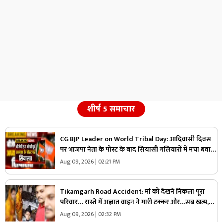
शीर्ष 5 समाचार
CG BJP Leader on World Tribal Day: आदिवासी दिवस
पर भाजपा नेता के पोस्ट के बाद सियासी गलियारों में मचा बवाल,
जानिए ऐसा क्या कह दिया कि भड़के विपक्षी नेता
Aug 09, 2026 | 02:21 PM
Tikamgarh Road Accident: मां को देखने निकला पूरा
परिवार… रास्ते में अज्ञात वाहन ने मारी टक्कर और…सब खत्म,
मां-बेटे की मौके पर मौत
Aug 09, 2026 | 02:32 PM