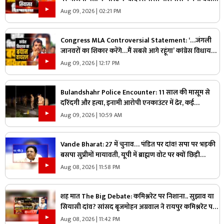
जानिए ऐसा क्या कह दिया कि भड़के विपक्षी नेता
Aug 09, 2026 | 02:21 PM
Congress MLA Controversial Statement: ‘…जंगली
जानवरों का शिकार करेंगे…मैं सबसे आगे रहूंगा’ कांग्रेस विधायक
ने दिया विवादित बयान, वायरल हो रहा वीडियो
Aug 09, 2026 | 12:17 PM
Bulandshahr Police Encounter: 11 साल की मासूम से
दरिंदगी और हत्या, इनामी आरोपी एनकाउंटर में ढेर, कई
पुलिसकर्मी भी घायल
Aug 09, 2026 | 10:59 AM
Vande Bharat: 27 में चुनाव… पंडित पर दांव! सपा पर भड़की
बसपा सुप्रीमों मायावती, यूपी में ब्राह्मण वोट पर क्यों छिड़ी
महाभारत?
Aug 08, 2026 | 11:58 PM
शह मात The Big Debate: कमिश्नरेट पर निशाना.. सुझाव या
सियासी दांव? सांसद बृजमोहन अग्रवाल ने रायपुर कमिश्नरेट पर
उठाए सवाल, क्या वाकई में सिस्टम में सुधार की है जरूरत
Aug 08, 2026 | 11:42 PM