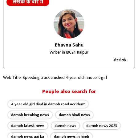
लेखक के बारे में
Bhavna Sahu
Writer in IBC24 Raipur
और भी पढ़ें...
Web Title: Speeding truck crushed 4 year old innocent girl
People also search for
4 year old girl died in damoh road accident
damoh breaking news
damoh hindi news
damoh latest news
damoh news
damoh news 2023
damoh news aaj ka
damoh news in hindi