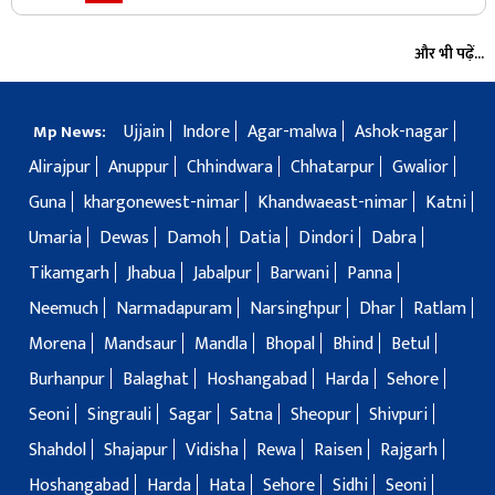
और भी पढ़ें...
Ujjain
Indore
Agar-malwa
Ashok-nagar
Mp News:
Alirajpur
Anuppur
Chhindwara
Chhatarpur
Gwalior
Guna
khargonewest-nimar
Khandwaeast-nimar
Katni
Umaria
Dewas
Damoh
Datia
Dindori
Dabra
Tikamgarh
Jhabua
Jabalpur
Barwani
Panna
Neemuch
Narmadapuram
Narsinghpur
Dhar
Ratlam
Morena
Mandsaur
Mandla
Bhopal
Bhind
Betul
Burhanpur
Balaghat
Hoshangabad
Harda
Sehore
Seoni
Singrauli
Sagar
Satna
Sheopur
Shivpuri
Shahdol
Shajapur
Vidisha
Rewa
Raisen
Rajgarh
Hoshangabad
Harda
Hata
Sehore
Sidhi
Seoni