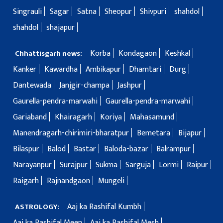
Singrauli
Sagar
Satna
Sheopur
Shivpuri
shahdol
shahdol
shajapur
Korba
Kondagaon
Keshkal
Chhattisgarh news:
Kanker
Kawardha
Ambikapur
Dhamtari
Durg
Dantewada
Janjgir-champa
Jashpur
Gaurella-pendra-marwahi
Gaurella-pendra-marwahi
Gariaband
Khairagarh
Koriya
Mahasamund
Manendragarh-chirimiri-bharatpur
Bemetara
Bijapur
Bilaspur
Balod
Bastar
Baloda-bazar
Balrampur
Narayanpur
Surajpur
Sukma
Sarguja
Lormi
Raipur
Raigarh
Rajnandgaon
Mungeli
Aaj ka Rashifal Kumbh
ASTROLOGY:
Aaj ka Rashifal Meen
Aaj ka Rashifal Mesh