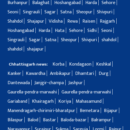
Burhanpur
Balaghat
Hoshangabad
Harda
Sehore
Seoni
Singrauli
Sagar
Satna
Sheopur
Shivpuri
Shahdol
Shajapur
Vidisha
Rewa
Raisen
Rajgarh
Hoshangabad
Harda
Hata
Sehore
Sidhi
Seoni
Singrauli
Sagar
Satna
Sheopur
Shivpuri
shahdol
shahdol
shajapur
Korba
Kondagaon
Keshkal
Chhattisgarh news:
Kanker
Kawardha
Ambikapur
Dhamtari
Durg
Dantewada
Janjgir-champa
Jashpur
Gaurella-pendra-marwahi
Gaurella-pendra-marwahi
Gariaband
Khairagarh
Koriya
Mahasamund
Manendragarh-chirimiri-bharatpur
Bemetara
Bijapur
Bilaspur
Balod
Bastar
Baloda-bazar
Balrampur
Narayanpur
Surajpur
Sukma
Sarguja
Lormi
Raipur