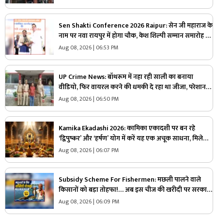
Sen Shakti Conference 2026 Raipur: सेन जी महाराज के
नाम पर नवा रायपुर में होगा चौक, केश शिल्पी सम्मान समारोह में
सीएम साय ने किया ऐलान, सामुदायिक भवन के लिए इतने लाख
Aug 08, 2026 | 06:53 PM
रुपए देगी सरकार
UP Crime News: बॉथरूम में नहा रही साली का बनाया
वीडियो, फिर वायरल करने की धमकी दे रहा था जीजा, परेशान
युवती ने उठाया ये खौफनाक कदम
Aug 08, 2026 | 06:50 PM
Kamika Ekadashi 2026: कामिका एकादशी पर बन रहे
‘द्विपुष्कर’ और ‘हर्षण’ योग में करें यह एक अचूक साधना, मिलेगा
“वाजपेय” यज्ञ का महापुण्य!
Aug 08, 2026 | 06:07 PM
Subsidy Scheme For Fishermen: मछली पालने वाले
किसानों को बड़ा तोहफा!… अब इस चीज की खरीदी पर सरकार
देगी 70 प्रतिशत की छूट, जानिए कैसे ले सकते हैं लाभ
Aug 08, 2026 | 06:09 PM