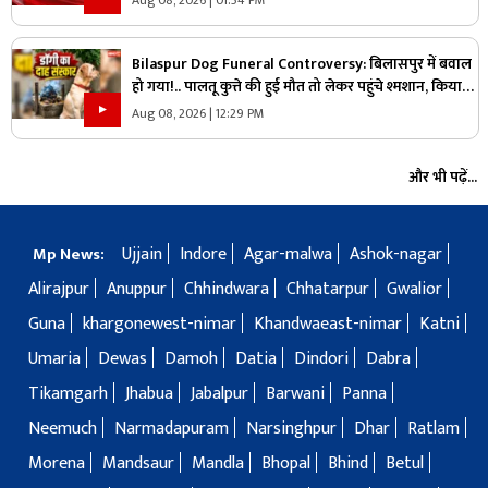
Bilaspur Dog Funeral Controversy: बिलासपुर में बवाल
हो गया!.. पालतू कुत्ते की हुई मौत तो लेकर पहुंचे श्मशान, किया
दाह संस्कार तो शुरू हो गया हंगामा
Aug 08, 2026 | 12:29 PM
और भी पढ़ें...
Ujjain
Indore
Agar-malwa
Ashok-nagar
Mp News:
Alirajpur
Anuppur
Chhindwara
Chhatarpur
Gwalior
Guna
khargonewest-nimar
Khandwaeast-nimar
Katni
Umaria
Dewas
Damoh
Datia
Dindori
Dabra
Tikamgarh
Jhabua
Jabalpur
Barwani
Panna
Neemuch
Narmadapuram
Narsinghpur
Dhar
Ratlam
Morena
Mandsaur
Mandla
Bhopal
Bhind
Betul