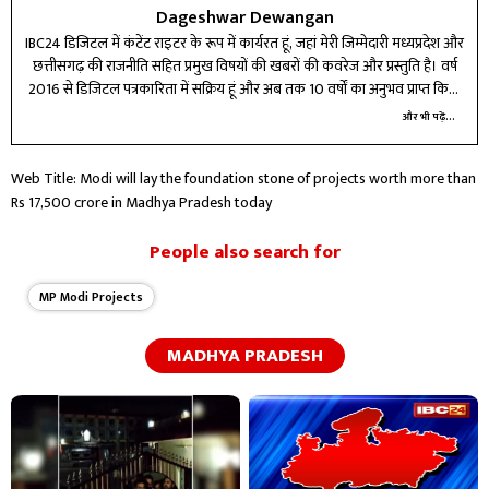
Dageshwar Dewangan
IBC24 डिजिटल में कंटेंट राइटर के रूप में कार्यरत हूं, जहां मेरी जिम्मेदारी मध्यप्रदेश और
छत्तीसगढ़ की राजनीति सहित प्रमुख विषयों की खबरों की कवरेज और प्रस्तुति है। वर्ष
2016 से डिजिटल पत्रकारिता में सक्रिय हूं और अब तक 10 वर्षों का अनुभव प्राप्त किया
है। विभिन्न प्रतिष्ठित मीडिया संस्थानों में कार्य करते हुए न्यूज़ राइटिंग और डिजिटल टूल्स
और भी पढ़ें...
में दक्षता हासिल की है। मेरे लिए पत्रकारिता सिर्फ पेशा नहीं, बल्कि जिम्मेदारी है—सटीक,
तेज और असरदार जानकारी पाठकों तक पहुंचाना मेरा लक्ष्य है। बदलते डिजिटल दौर में
Web Title: Modi will lay the foundation stone of projects worth more than
खुद को लगातार अपडेट कर, कंटेंट की गुणवत्ता बेहतर करने के लिए प्रतिबद्ध हूं।
Rs 17,500 crore in Madhya Pradesh today
People also search for
MP Modi Projects
MADHYA PRADESH