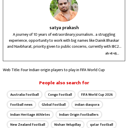
satya prakash
A journey of 10 years of extraordinary journalism.. a struggling
experience, opportunity to work with big names like Dainik Bhaskar
and Navbharat, priority given to public concerns, currently with IBC24
Raipur for three years, future journey unknown
और भी पढ़ें...
Web Title: Four Indian-origin players to play in FIFA World Cup
People also search for
Australia Football
Congo Football
FIFA World Cup 2026
Football news
Global Football
indian diaspora
Indian Heritage Athletes
Indian Origin Footballers
New Zealand Football
Nishan Velupillay
qatar football