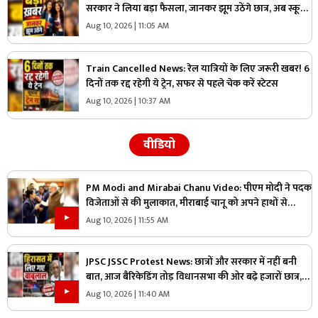
सरकार ने लिया बड़ा फैसला, जानकर झूम उठेंगे छात्र, अब स्कूल-
कॉलेजों में सीधे मिलेगा प्रवेश….तुरंत करें ये काम
Aug 10, 2026 | 11:05 AM
Train Cancelled News: रेल यात्रियों के लिए जरूरी खबर! 6
दिनों तक रद्द रहेगी ये ट्रेन, सफर से पहले चेक करें स्टेटस
Aug 10, 2026 | 10:37 AM
वीडियो
PM Modi and Mirabai Chanu Video: पीएम मोदी ने पदक
विजेताओं से की मुलाकात, मीराबाई चानू को अपने हाथों से
खिलाया लड्डू, वीडियो हुआ वायरल
Aug 10, 2026 | 11:55 AM
JPSC JSSC Protest News: छात्रों और सरकार में नहीं बनी
बात, आज बैरिकेडिंग तोड़ विधानसभा की ओर बढ़े हजारों छात्र,
हिरासत में लिए गए बाबूलाल
Aug 10, 2026 | 11:40 AM