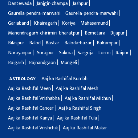
Dantewada
Janjgir-champa
Jashpur
Gaurella-pendra-marwahi
Gaurella-pendra-marwahi
Gariaband
Khairagarh
Koriya
Mahasamund
Manendragarh-chirimiri-bharatpur
Bemetara
Bijapur
Bilaspur
Balod
Bastar
Baloda-bazar
Balrampur
Narayanpur
Surajpur
Sukma
Sarguja
Lormi
Raipur
Raigarh
Rajnandgaon
Mungeli
Aaj ka Rashifal Kumbh
ASTROLOGY:
Aaj ka Rashifal Meen
Aaj ka Rashifal Mesh
Aaj ka Rashifal Vrishabha
Aaj ka Rashifal Mithun
Aaj ka Rashifal Cancer
Aaj ka Rashifal Singh
Aaj ka Rashifal Kanya
Aaj ka Rashifal Tula
Aaj ka Rashifal Vrishchik
Aaj ka Rashifal Makar