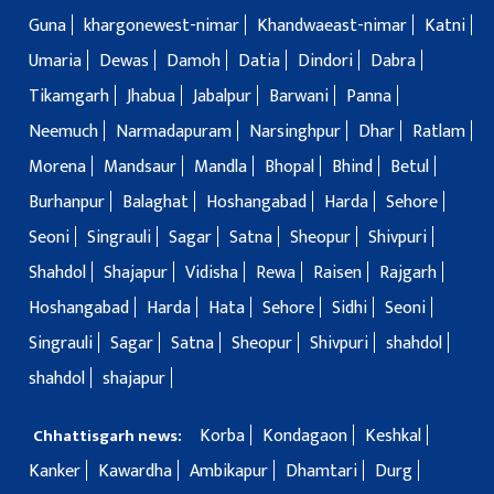
Guna
khargonewest-nimar
Khandwaeast-nimar
Katni
Umaria
Dewas
Damoh
Datia
Dindori
Dabra
Tikamgarh
Jhabua
Jabalpur
Barwani
Panna
Neemuch
Narmadapuram
Narsinghpur
Dhar
Ratlam
Morena
Mandsaur
Mandla
Bhopal
Bhind
Betul
Burhanpur
Balaghat
Hoshangabad
Harda
Sehore
Seoni
Singrauli
Sagar
Satna
Sheopur
Shivpuri
Shahdol
Shajapur
Vidisha
Rewa
Raisen
Rajgarh
Hoshangabad
Harda
Hata
Sehore
Sidhi
Seoni
Singrauli
Sagar
Satna
Sheopur
Shivpuri
shahdol
shahdol
shajapur
Korba
Kondagaon
Keshkal
Chhattisgarh news:
Kanker
Kawardha
Ambikapur
Dhamtari
Durg