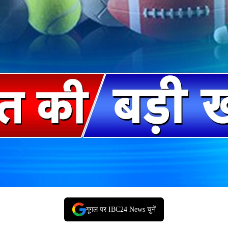
गूगल पर IBC24 News चुनें