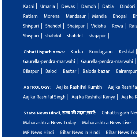
Katni
Umaria
Dewas
Damoh
Datia
Dindori
Ratlam
Morena
Mandsaur
Mandla
Bhopal
B
Shivpuri
Shahdol
Shajapur
Vidisha
Rewa
Rai
Shivpuri
shahdol
shahdol
shajapur
Korba
Kondagaon
Keshkal
Chhattisgarh news:
Gaurella-pendra-marwahi
Gaurella-pendra-marwahi
Bilaspur
Balod
Bastar
Baloda-bazar
Balrampur
Aaj ka Rashifal Kumbh
Aaj ka Rashif
ASTROLOGY:
Aaj ka Rashifal Singh
Aaj ka Rashifal Kanya
Aaj ka 
Chhattisgarh Ne
State News Hindi, राज्य की ताज़ा ख़बरें:
Maharashtra News Today
Maharashtra News Live
MP News Hindi
Bihar News in Hindi
Bihar News To