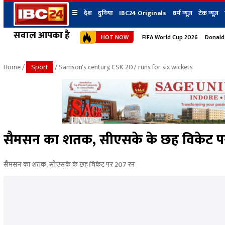
☰
देश
दुनिया
IBC24 Originals
धर्म न्यूज़
टेक न्यूज़
सवाल आपका है
HOT NOW
FIFA World Cup 2026
Donald
देश
प्रदेश न्यूज
शहर
दुनिया
IBC24 Original
छत्तीसगढ़ न्यूज
भोपाल
Home
/
Sport
/ Samson's century, CSK 207 runs for six wickets
मध्यप्रदेश न्यूज
इंदौर
उत्तर प्रदेश न्यूज
जबलपुर
बिहार न्यूज
ग्वालियर
उत्तराखंड न्यूज
रायपुर
महाराष्ट्र न्यूज
बिलासपुर
सैमसन का शतक, सीएसके के छह विकेट प
हिमाचल प्रदेश न्यूज
हरियाणा न्यूज
सैमसन का शतक, सीएसके के छह विकेट पर 207 रन