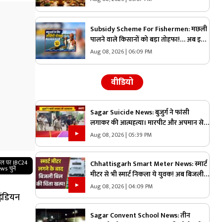
महापुण्य!
Subsidy Scheme For Fishermen: मछली
पालने वाले किसानों को बड़ा तोहफा!… अब इस
चीज की खरीदी पर सरकार देगी 70 प्रतिशत की
Aug 08, 2026 | 06:09 PM
छूट, जानिए कैसे ले सकते हैं लाभ
वीडियो
Sagar Suicide News: बुजुर्ग ने फांसी
लगाकर की आत्महत्या। मारपीट और अपमान से
आहत होकर लगाई फांसी
Aug 08, 2026 | 05:39 PM
गल पर IBC24
Chhattisgarh Smart Meter News: स्मार्ट
ws चुनें
मीटर से भी स्मार्ट निकला ये युवक! अब बिजली
बिल की चिंता खत्म |
Aug 08, 2026 | 04:09 PM
इंडियन
Sagar Convent School News: तीन