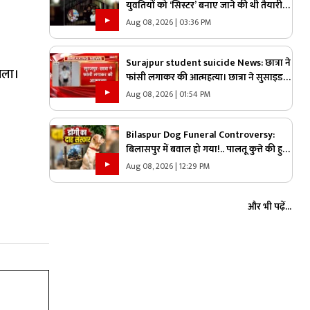
युवतियों को ‘सिस्टर’ बनाए जाने की थी तैयारी…
तभी आ धमके हिन्दू संगठन के लोग और पुलिस,
Aug 08, 2026 | 03:36 PM
स्कूल में मचा बवाल
Surajpur student suicide News: छात्रा ने
िला।
फांसी लगाकर की आत्महत्या। छात्रा ने सुसाइड
नोट में माता-पिता से मांगी माफी
Aug 08, 2026 | 01:54 PM
Bilaspur Dog Funeral Controversy:
बिलासपुर में बवाल हो गया!.. पालतू कुत्ते की हुई
मौत तो लेकर पहुंचे श्मशान, किया दाह संस्कार
Aug 08, 2026 | 12:29 PM
तो शुरू हो गया हंगामा
और भी पढ़ें...