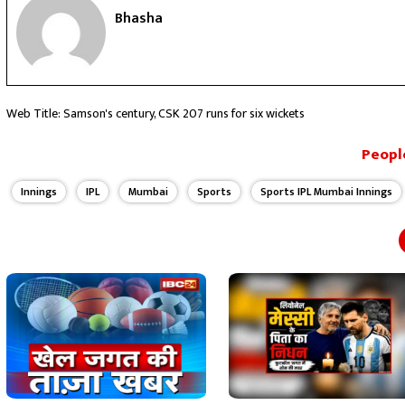
Bhasha
Web Title: Samson's century, CSK 207 runs for six wickets
People
Innings
IPL
Mumbai
Sports
Sports IPL Mumbai Innings