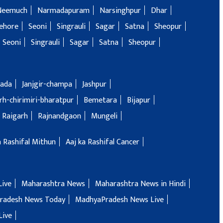
Neemuch
Narmadapuram
Narsinghpur
Dhar
ehore
Seoni
Singrauli
Sagar
Satna
Sheopur
Seoni
Singrauli
Sagar
Satna
Sheopur
ada
Janjgir-champa
Jashpur
h-chirimiri-bharatpur
Bemetara
Bijapur
Raigarh
Rajnandgaon
Mungeli
a Rashifal Mithun
Aaj ka Rashifal Cancer
Live
Maharashtra News
Maharashtra News in Hindi
radesh News Today
MadhyaPradesh News Live
Live