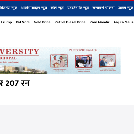
बिज़नेस न्यूज़
ऑटोमोबाइल न्यूज़
खेल न्यूज़
एंटरटेनमेंट न्यूज़
सरकारी योजना
जॉब्स न्यूज
 Trump
PM Modi
Gold Price
Petrol Diesel Price
Ram Mandir
Aaj Ka Mau
s
बिज़नेस
टेक न्यूज
धर्म
ऑटोमोबाइल
एंटरटेनम
शेयर बाज़ार
गैजेट्स न्यूज
र 207 रन