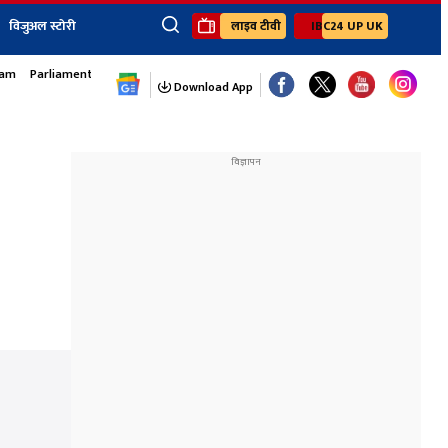
विजुअल स्टोरी
लाइव टीवी
IBC24 UP UK
sam
Parliament Monsoon Session
×
ेंट
खेल
जॉब्स न्यूज
Youtube Channels
Download App
यूथ कॉर्नर
IBC24
Ibc24 Jankarwan
IBC 24 Digital
Ibc24 Up-Uk
Ibc24 Madhya
Ibc24 Maidani
Ibc24 Sarguja
Ibc24 Bastar
Ibc24 Malwa
Ibc24 Mahakoshal