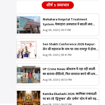
शीर्ष 5 समाचार
Mekahara Hospital Treatment
System: मेकाहारा अस्पताल में बदली व्यवस्था!
गंभीर मरीजों को अब ऐसे मिलेगी इमरजेंसी वार्ड
Aug 08, 2026 | 09:11 PM
में एंट्री, यहां होगी शुरुआती जांच
Sen Shakti Conference 2026 Raipur:
सेन जी महाराज के नाम पर नवा रायपुर में होगा
चौक, केश शिल्पी सम्मान समारोह में सीएम साय
Aug 08, 2026 | 08:41 PM
ने किया ऐलान, सामुदायिक भवन के लिए इतने
लाख रुपए देगी सरकार
UP Crime News: बॉथरूम में नहा रही साली
का बनाया वीडियो, फिर वायरल करने की धमकी
दे रहा था जीजा, परेशान युवती ने उठाया ये
Aug 08, 2026 | 06:50 PM
खौफनाक कदम
Kamika Ekadashi 2026: कामिका एकादशी
पर बन रहे ‘द्विपुष्कर’ और ‘हर्षण’ योग में करें यह
एक अचूक साधना, मिलेगा “वाजपेय” यज्ञ का
Aug 08, 2026 | 06:07 PM