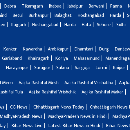
Dabra
Tikamgarh
Jhabua
Jabalpur
Barwani
Panna
hind
Betul
Burhanpur
Balaghat
Hoshangabad
Harda
S
sen
Rajgarh
Hoshangabad
Harda
Hata
Sehore
Sidhi
Kanker
Kawardha
Ambikapur
Dhamtari
Durg
Dantew
Gariaband
Khairagarh
Koriya
Mahasamund
Manendragar
Narayanpur
Surajpur
Sukma
Sarguja
Lormi
Raipur
al Meen
Aaj ka Rashifal Mesh
Aaj ka Rashifal Vrishabha
Aaj k
Rashifal Tula
Aaj ka Rashifal Vrishchik
Aaj ka Rashifal Makar
ws
CG News
Chhattisgarh News Today
Chhattisgarh News 
MadhyaPradesh News
MadhyaPradesh News in Hindi
MadhyaP
day
Bihar News Live
Latest Bihar News in Hindi
Bihar News 