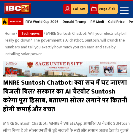
Follow
लाइव टीवी
FIFA World Cup 2026
Donald Trump
PM Modi
Gold Price
Pe
HOT NOW
Home
/
Tech-news
/ MNRE Suntosh Chatbot: Will your electricity bill
really go down? The government's AI chatbot, Suntosh, will crunch the
numbers and tell you exactly how much you can earn and save by
installing solar power.
MNRE Suntosh Chatbot: क्या सच में घट जाएगा
बिजली बिल? सरकार का AI चैटबॉट Suntosh
करेगा पूरा हिसाब, बताएगा सोलर लगाने पर कितनी
होगी कमाई और बचत
MNRE Suntosh Chatbot: MNRE ने WhatsApp आधारित AI चैटबॉट SUNtosh
लॉन्च किया है जो सोलर एनर्जी से जुड़े सवालों के सही और आसान जवाब देता है। यूजर्स