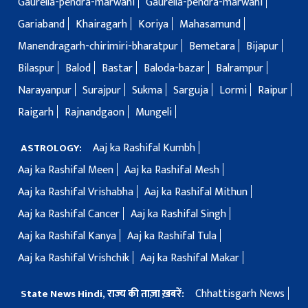
Gaurella-pendra-marwahi
Gaurella-pendra-marwahi
Gariaband
Khairagarh
Koriya
Mahasamund
Manendragarh-chirimiri-bharatpur
Bemetara
Bijapur
Bilaspur
Balod
Bastar
Baloda-bazar
Balrampur
Narayanpur
Surajpur
Sukma
Sarguja
Lormi
Raipur
Raigarh
Rajnandgaon
Mungeli
Aaj ka Rashifal Kumbh
ASTROLOGY:
Aaj ka Rashifal Meen
Aaj ka Rashifal Mesh
Aaj ka Rashifal Vrishabha
Aaj ka Rashifal Mithun
Aaj ka Rashifal Cancer
Aaj ka Rashifal Singh
Aaj ka Rashifal Kanya
Aaj ka Rashifal Tula
Aaj ka Rashifal Vrishchik
Aaj ka Rashifal Makar
Chhattisgarh News
State News Hindi, राज्य की ताज़ा ख़बरें: