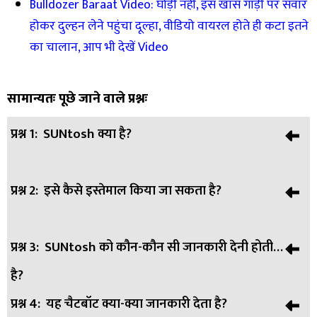
Bulldozer Baraat Video: घोड़ी नहीं, इस खास गाड़ी पर सवार
होकर दुल्हन लेने पहुंचा दूल्हा, वीडियो वायरल होते ही कटा इतने
का चालान, आप भी देखें Video
सामान्यतः पूछे जाने वाले प्रश्नः
प्रश्न 1:
SUNtosh क्या है?
प्रश्न 2:
इसे कैसे इस्तेमाल किया जा सकता है?
उत्तर:
SUNtosh MNRE का WhatsApp आधारित AI चैटबॉट है, जो
सोलर एनर्जी से जुड़ी जानकारी और सलाह देता है।
प्रश्न 3:
SUNtosh को कौन-कौन सी जानकारी देनी होती
उत्तर:
इसे QR कोड या WhatsApp के जरिए एक्सेस किया जा सकता
है?
है।
प्रश्न 4:
यह चैटबॉट क्या-क्या जानकारी देता है?
उत्तर:
यूजर्स को अपने घर का सैंक्शन लोड और लेटेस्ट बिजली बिल देना