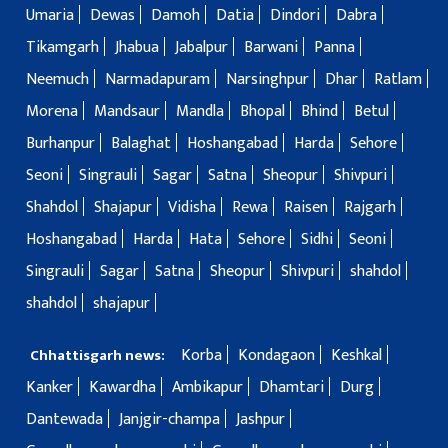
Umaria
Dewas
Damoh
Datia
Dindori
Dabra
Tikamgarh
Jhabua
Jabalpur
Barwani
Panna
Neemuch
Narmadapuram
Narsinghpur
Dhar
Ratlam
Morena
Mandsaur
Mandla
Bhopal
Bhind
Betul
Burhanpur
Balaghat
Hoshangabad
Harda
Sehore
Seoni
Singrauli
Sagar
Satna
Sheopur
Shivpuri
Shahdol
Shajapur
Vidisha
Rewa
Raisen
Rajgarh
Hoshangabad
Harda
Hata
Sehore
Sidhi
Seoni
Singrauli
Sagar
Satna
Sheopur
Shivpuri
shahdol
shahdol
shajapur
Korba
Kondagaon
Keshkal
Chhattisgarh news:
Kanker
Kawardha
Ambikapur
Dhamtari
Durg
Dantewada
Janjgir-champa
Jashpur