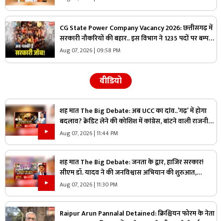
CG State Power Company Vacancy 2026: छत्तीसगढ़ में
सरकारी नौकरियों की बहार.. इस विभाग ने 1235 पदों पर बम्पर
भर्ती, डाटा एंट्री ऑपरेटर के ही 400 पद
Aug 07, 2026 | 09:58 PM
वीडियो
शह मात The Big Debate: अब UCC का दांव..’गढ़’ में होगा
बदलाव? क्रेडिट लेने की कोशिश में कांग्रेस, बांटने वाली राजनीति
पर क्या है सरकार का जवाब?
Aug 07, 2026 | 11:44 PM
शह मात The Big Debate: जनता के द्वार, हाजिर सरकार!
सीएम डॉ. यादव ने की जनविश्वास अभियान की शुरुआत,
जनविश्वास मुहीम से क्या मजबूत होगी जमीनी पकड़
Aug 07, 2026 | 11:30 PM
Raipur Arun Pannalal Detained: क्रिश्चियन फोरम के नेता