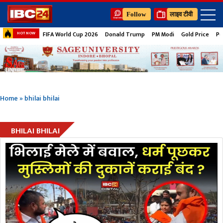
Follow
लाइव टीवी
FIFA World Cup 2026
Donald Trump
PM Modi
Gold Price
Pe
HOT NOW
Home
»
bhilai bhilai
BHILAI BHILAI