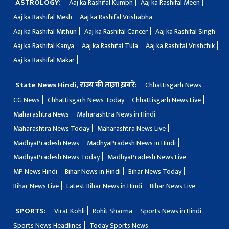
ASTROLOGY:
Aaj ka Rashifal Kumbh
Aaj ka Rashifal Meen
Aaj ka Rashifal Mesh
Aaj ka Rashifal Vrishabha
Aaj ka Rashifal Mithun
Aaj ka Rashifal Cancer
Aaj ka Rashifal Singh
Aaj ka Rashifal Kanya
Aaj ka Rashifal Tula
Aaj ka Rashifal Vrishchik
Aaj ka Rashifal Makar
State News Hindi, राज्य की ताज़ा ख़बरें:
Chhattisgarh News
CG News
Chhattisgarh News Today
Chhattisgarh News Live
Maharashtra News
Maharashtra News in Hindi
Maharashtra News Today
Maharashtra News Live
MadhyaPradesh News
MadhyaPradesh News in Hindi
MadhyaPradesh News Today
MadhyaPradesh News Live
MP News Hindi
Bihar News in Hindi
Bihar News Today
Bihar News Live
Latest Bihar News in Hindi
Bihar News Live
SPORTS:
Virat Kohli
Rohit Sharma
Sports News in Hindi
Sports News Headlines
Today Sports News