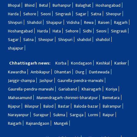
Bhopal
Bhind
Betul
Burhanpur
Balaghat
Hoshangabad
Harda
Sehore
Seoni
Singrauli
Sagar
Satna
Sheopur
Shivpuri
Shahdol
Shajapur
Vidisha
Rewa
Raisen
Rajgarh
Hoshangabad
Harda
Hata
Sehore
Sidhi
Seoni
Singrauli
Sagar
Satna
Sheopur
Shivpuri
shahdol
shahdol
shajapur
Chhattisgarh news:
Korba
Kondagaon
Keshkal
Kanker
Kawardha
Ambikapur
Dhamtari
Durg
Dantewada
Janjgir-champa
Jashpur
Gaurella-pendra-marwahi
Gaurella-pendra-marwahi
Gariaband
Khairagarh
Koriya
Mahasamund
Manendragarh-chirimiri-bharatpur
Bemetara
Bijapur
Bilaspur
Balod
Bastar
Baloda-bazar
Balrampur
Narayanpur
Surajpur
Sukma
Sarguja
Lormi
Raipur
Raigarh
Rajnandgaon
Mungeli