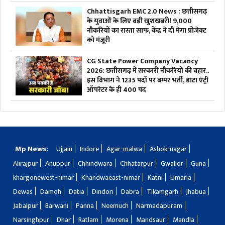
Chhattisgarh EMC 2.0 News : छत्तीसगढ़
के युवाओं के लिए बड़ी खुशखबरी! 9,000
नौकरियों का रास्ता साफ, केंद्र ने दी मेगा प्रोजेक्ट
को मंजूरी
CG State Power Company Vacancy
2026: छत्तीसगढ़ में सरकारी नौकरियों की बहार..
इस विभाग ने 1235 पदों पर बम्पर भर्ती, डाटा एंट्री
ऑपरेटर के ही 400 पद
Mp News:
Ujjain
Indore
Agar-malwa
Ashok-nagar
Alirajpur
Anuppur
Chhindwara
Chhatarpur
Gwalior
Guna
khargonewest-nimar
Khandwaeast-nimar
Katni
Umaria
Dewas
Damoh
Datia
Dindori
Dabra
Tikamgarh
Jhabua
Jabalpur
Barwani
Panna
Neemuch
Narmadapuram
Narsinghpur
Dhar
Ratlam
Morena
Mandsaur
Mandla