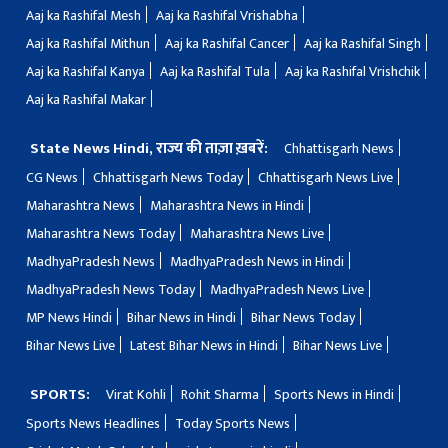
Aaj ka Rashifal Mesh
Aaj ka Rashifal Vrishabha
Aaj ka Rashifal Mithun
Aaj ka Rashifal Cancer
Aaj ka Rashifal Singh
Aaj ka Rashifal Kanya
Aaj ka Rashifal Tula
Aaj ka Rashifal Vrishchik
Aaj ka Rashifal Makar
State News Hindi, राज्य की ताज़ा ख़बरें:
Chhattisgarh News
CG News
Chhattisgarh News Today
Chhattisgarh News Live
Maharashtra News
Maharashtra News in Hindi
Maharashtra News Today
Maharashtra News Live
MadhyaPradesh News
MadhyaPradesh News in Hindi
MadhyaPradesh News Today
MadhyaPradesh News Live
MP News Hindi
Bihar News in Hindi
Bihar News Today
Bihar News Live
Latest Bihar News in Hindi
Bihar News Live
SPORTS:
Virat Kohli
Rohit Sharma
Sports News in Hindi
Sports News Headlines
Today Sports News