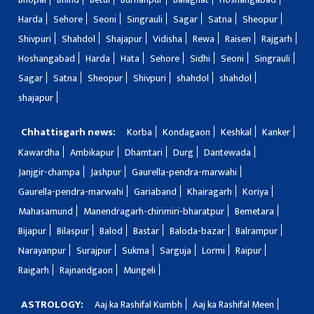
Harda
Sehore
Seoni
Singrauli
Sagar
Satna
Sheopur
Shivpuri
Shahdol
Shajapur
Vidisha
Rewa
Raisen
Rajgarh
Hoshangabad
Harda
Hata
Sehore
Sidhi
Seoni
Singrauli
Sagar
Satna
Sheopur
Shivpuri
shahdol
shahdol
shajapur
Chhattisgarh news:
Korba
Kondagaon
Keshkal
Kanker
Kawardha
Ambikapur
Dhamtari
Durg
Dantewada
Janjgir-champa
Jashpur
Gaurella-pendra-marwahi
Gaurella-pendra-marwahi
Gariaband
Khairagarh
Koriya
Mahasamund
Manendragarh-chirimiri-bharatpur
Bemetara
Bijapur
Bilaspur
Balod
Bastar
Baloda-bazar
Balrampur
Narayanpur
Surajpur
Sukma
Sarguja
Lormi
Raipur
Raigarh
Rajnandgaon
Mungeli
ASTROLOGY:
Aaj ka Rashifal Kumbh
Aaj ka Rashifal Meen