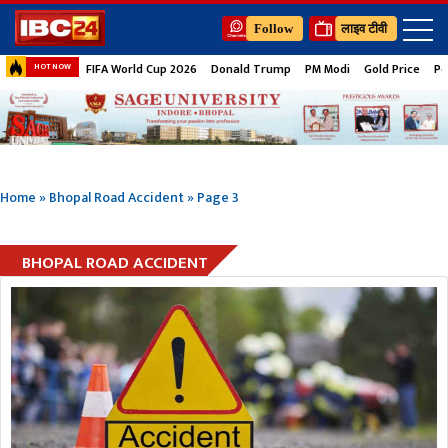
Follow
लाइव टीवी
FIFA World Cup 2026
Donald Trump
PM Modi
Gold Price
Pe
HOT NOW
Home
»
Bhopal Road Accident
»
Page 3
BHOPAL ROAD ACCIDENT