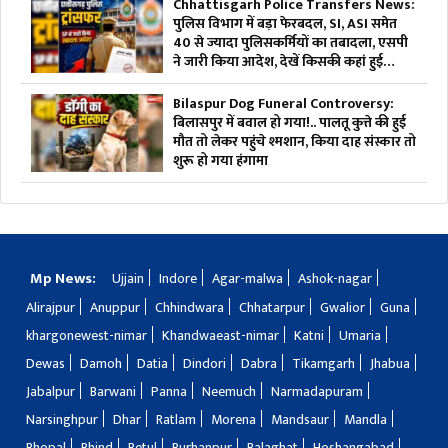
Chhattisgarh Police Transfers News:
पुलिस विभाग में बड़ा फेरबदल, SI, ASI समेत
40 से ज्यादा पुलिसकर्मियों का तबादला, एसपी
ने जारी किया आदेश, देखें किसकी कहां हुई
तैनाती
Bilaspur Dog Funeral Controversy:
बिलासपुर में बवाल हो गया!.. पालतू कुत्ते की हुई
मौत तो लेकर पहुंचे श्मशान, किया दाह संस्कार तो
शुरू हो गया हंगामा
Mp News:
Ujjain
Indore
Agar-malwa
Ashok-nagar
Alirajpur
Anuppur
Chhindwara
Chhatarpur
Gwalior
Guna
khargonewest-nimar
Khandwaeast-nimar
Katni
Umaria
Dewas
Damoh
Datia
Dindori
Dabra
Tikamgarh
Jhabua
Jabalpur
Barwani
Panna
Neemuch
Narmadapuram
Narsinghpur
Dhar
Ratlam
Morena
Mandsaur
Mandla
Bhopal
Bhind
Betul
Burhanpur
Balaghat
Hoshangabad