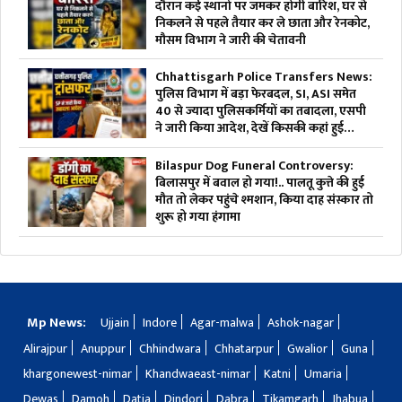
दौरान कई स्थानों पर जमकर होगी बारिश, घर से
निकलने से पहले तैयार कर ले छाता और रेनकोट,
मौसम विभाग ने जारी की चेतावनी
Chhattisgarh Police Transfers News:
पुलिस विभाग में बड़ा फेरबदल, SI, ASI समेत
40 से ज्यादा पुलिसकर्मियों का तबादला, एसपी
ने जारी किया आदेश, देखें किसकी कहां हुई
तैनाती
Bilaspur Dog Funeral Controversy:
बिलासपुर में बवाल हो गया!.. पालतू कुत्ते की हुई
मौत तो लेकर पहुंचे श्मशान, किया दाह संस्कार तो
शुरू हो गया हंगामा
Mp News:
Ujjain
Indore
Agar-malwa
Ashok-nagar
Alirajpur
Anuppur
Chhindwara
Chhatarpur
Gwalior
Guna
khargonewest-nimar
Khandwaeast-nimar
Katni
Umaria
Dewas
Damoh
Datia
Dindori
Dabra
Tikamgarh
Jhabua