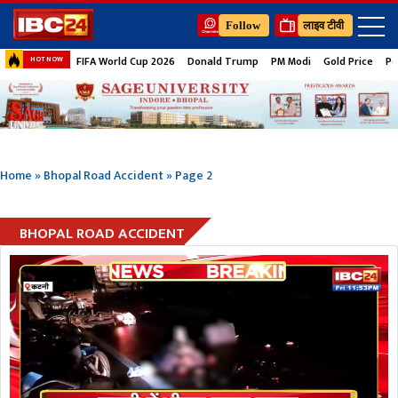
Follow
लाइव टीवी
FIFA World Cup 2026
Donald Trump
PM Modi
Gold Price
Pe
HOT NOW
Home
»
Bhopal Road Accident
»
Page 2
BHOPAL ROAD ACCIDENT