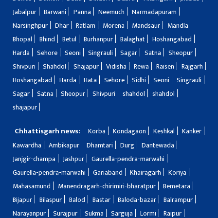
Jabalpur
Barwani
Panna
Neemuch
Narmadapuram
Narsinghpur
Dhar
Ratlam
Morena
Mandsaur
Mandla
Bhopal
Bhind
Betul
Burhanpur
Balaghat
Hoshangabad
Harda
Sehore
Seoni
Singrauli
Sagar
Satna
Sheopur
Shivpuri
Shahdol
Shajapur
Vidisha
Rewa
Raisen
Rajgarh
Hoshangabad
Harda
Hata
Sehore
Sidhi
Seoni
Singrauli
Sagar
Satna
Sheopur
Shivpuri
shahdol
shahdol
shajapur
Chhattisgarh news:
Korba
Kondagaon
Keshkal
Kanker
Kawardha
Ambikapur
Dhamtari
Durg
Dantewada
Janjgir-champa
Jashpur
Gaurella-pendra-marwahi
Gaurella-pendra-marwahi
Gariaband
Khairagarh
Koriya
Mahasamund
Manendragarh-chirimiri-bharatpur
Bemetara
Bijapur
Bilaspur
Balod
Bastar
Baloda-bazar
Balrampur
Narayanpur
Surajpur
Sukma
Sarguja
Lormi
Raipur