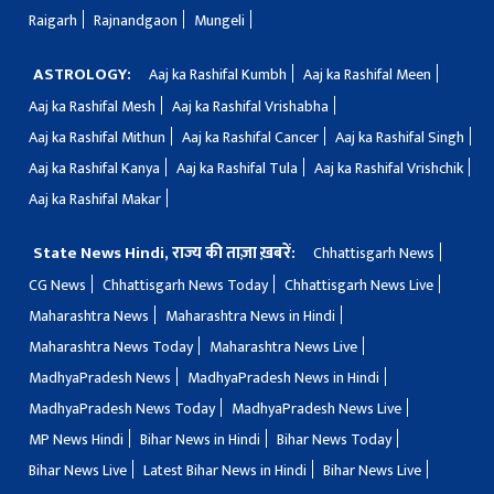
Raigarh
Rajnandgaon
Mungeli
ASTROLOGY:
Aaj ka Rashifal Kumbh
Aaj ka Rashifal Meen
Aaj ka Rashifal Mesh
Aaj ka Rashifal Vrishabha
Aaj ka Rashifal Mithun
Aaj ka Rashifal Cancer
Aaj ka Rashifal Singh
Aaj ka Rashifal Kanya
Aaj ka Rashifal Tula
Aaj ka Rashifal Vrishchik
Aaj ka Rashifal Makar
State News Hindi, राज्य की ताज़ा ख़बरें:
Chhattisgarh News
CG News
Chhattisgarh News Today
Chhattisgarh News Live
Maharashtra News
Maharashtra News in Hindi
Maharashtra News Today
Maharashtra News Live
MadhyaPradesh News
MadhyaPradesh News in Hindi
MadhyaPradesh News Today
MadhyaPradesh News Live
MP News Hindi
Bihar News in Hindi
Bihar News Today
Bihar News Live
Latest Bihar News in Hindi
Bihar News Live