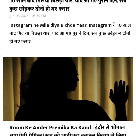
10 साल बाद मिलया बिछड़ा यार, याद आ गए पुराने दिन, सब
कुछ छोड़कर दोनों हो गए फरार
Jun 06, 2024 | 03:39 PM
Instagram ne Mila diya Bichda Yaar: Instagram ने 10 साल
बाद मिलया बिछड़ा यार, याद आ गए पुराने दिन, सब कुछ छोड़कर दोनों
हो गए फरार
Room Ke Ander Premika Ka Kand : इंदौर से भोपाल