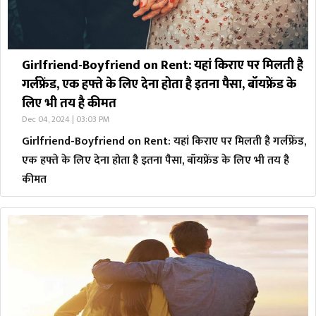
Girlfriend-Boyfriend on Rent: यहां किराए पर मिलती है
गर्लफ्रेंड, एक हफ्ते के लिए देना होता है इतना पैसा, बॉयफ्रेंड के
लिए भी तय है कीमत
Dec 04, 2024 | 03:03 PM
Girlfriend-Boyfriend on Rent: यहां किराए पर मिलती है गर्लफ्रेंड,
एक हफ्ते के लिए देना होता है इतना पैसा, बॉयफ्रेंड के लिए भी तय है
कीमत