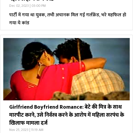
Dec 02, 2023 | 03:00 PM
पार्टी में गया था युवक, तभी अचानक मिल गई गर्लफ्रेंड, भरे महफिल हो
गया ये कांड
Girlfriend Boyfriend Romance: बेटे की मित्र के साथ
मारपीट करने, उसे निर्वस्त्र करने के आरोप में महिला सरपंच के
खिलाफ मामला दर्ज
Nov 25, 2023 | 11:19 AM