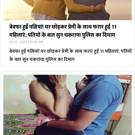
बेवफा हुईं पत्नियां! घर छोड़कर प्रेमी के साथ फरार हुई 11
महिलाएं, पतियों के बात सुन चकराया पुलिस का दिमाग
Jul 07, 2024 | 11:04 AM
बेवफा हुईं पत्नियां! घर छोड़कर प्रेमी के साथ फरार हुई 11 महिलाएं, पतियों
के बात सुन चकराया पुलिस का दिमाग