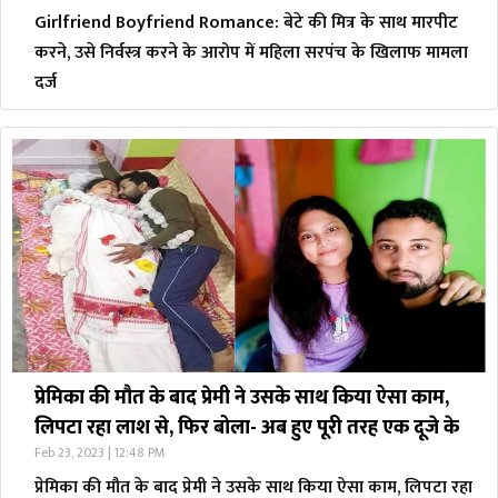
Girlfriend Boyfriend Romance: बेटे की मित्र के साथ मारपीट
करने, उसे निर्वस्त्र करने के आरोप में महिला सरपंच के खिलाफ मामला
दर्ज
प्रेमिका की मौत के बाद प्रेमी ने उसके साथ किया ऐसा काम,
लिपटा रहा लाश से, फिर बोला- अब हुए पूरी तरह एक दूजे के
Feb 23, 2023 | 12:48 PM
प्रेमिका की मौत के बाद प्रेमी ने उसके साथ किया ऐसा काम, लिपटा रहा