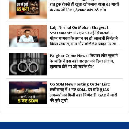
रात ट्रक रोकते ही खुला खौफनाक राज! 65 गायों
के साथ जो मिला, देखकर कांप उठे लोग
Lalji Nirmal On Mohan Bhagwat
Statement: आरक्षण पर नई सियासत!…
मोहन भागवत के बयान का डॉ. लालजी निर्मल ने
किया स्वागत, सपा और अखिलेश यादव पर साधा
निशाना
Palghar Crime News: किसान लोन चुकाने
के व्यक्ति ने इस बड़ी वारदात को दिया अंजाम,
खुलासा होने पर उड़े सबके होश
CG SDM New Posting Order List:
छत्तीसगढ़ में 5 नए SDM.. इन प्रशिक्षु IAS
अफसरों को मिली बड़ी जिम्मेदारी, GAD ने जारी
की पूरी सूची