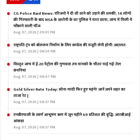
CG Police Raid News: परिजनों ने दी थी थाने को उड़ाने की धमकी, 14 लोगों
की गिरफ्तारी के बाद NSA के आरोपी के घर पुलिस ने मारा छापा, जांच में मिली ये
चौंकाने वाली चीज
Aug 07, 2026 | 09:01 PM
राष्ट्रपति ट्रंप को बॉलरूम निर्माण के लिए कांग्रेस की मंजूरी लेनी होगी: अदालत
Aug 07, 2026 | 08:54 PM
विस्तृत जांच में ई-20 पेट्रोल की गुणवत्ता तय मानकों के भीतर पाई गईः तेल
कंपनियां
Aug 07, 2026 | 08:47 PM
Gold Silver Rate Today: सोना-चांदी फिर हुए महंगे! जानें अपने शहर का
ताजा रेट |
Aug 07, 2026 | 08:37 PM
एनबीएफसी के स्वर्ण आभूषण ऋण में जून महीने 69 प्रतिशत की वृद्धि: आरबीआई
आंकड़ा
Aug 07, 2026 | 08:37 PM