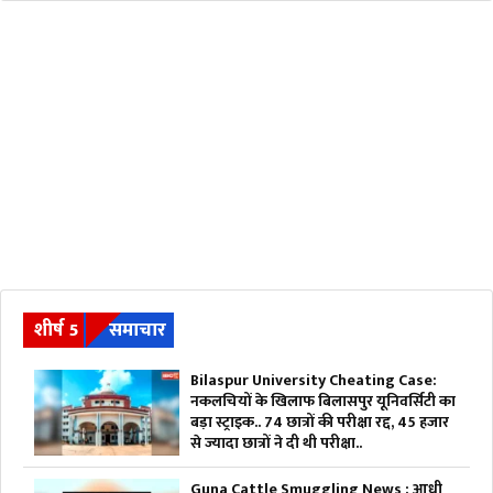
शीर्ष 5
समाचार
Bilaspur University Cheating Case:
नकलचियों के खिलाफ बिलासपुर यूनिवर्सिटी का
बड़ा स्ट्राइक.. 74 छात्रों की परीक्षा रद्द, 45 हजार
से ज्यादा छात्रों ने दी थी परीक्षा..
Guna Cattle Smuggling News : आधी