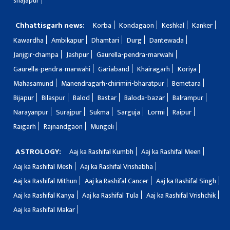
shajapur
Chhattisgarh news:
Korba
Kondagaon
Keshkal
Kanker
Kawardha
Ambikapur
Dhamtari
Durg
Dantewada
Janjgir-champa
Jashpur
Gaurella-pendra-marwahi
Gaurella-pendra-marwahi
Gariaband
Khairagarh
Koriya
Mahasamund
Manendragarh-chirimiri-bharatpur
Bemetara
Bijapur
Bilaspur
Balod
Bastar
Baloda-bazar
Balrampur
Narayanpur
Surajpur
Sukma
Sarguja
Lormi
Raipur
Raigarh
Rajnandgaon
Mungeli
ASTROLOGY:
Aaj ka Rashifal Kumbh
Aaj ka Rashifal Meen
Aaj ka Rashifal Mesh
Aaj ka Rashifal Vrishabha
Aaj ka Rashifal Mithun
Aaj ka Rashifal Cancer
Aaj ka Rashifal Singh
Aaj ka Rashifal Kanya
Aaj ka Rashifal Tula
Aaj ka Rashifal Vrishchik
Aaj ka Rashifal Makar