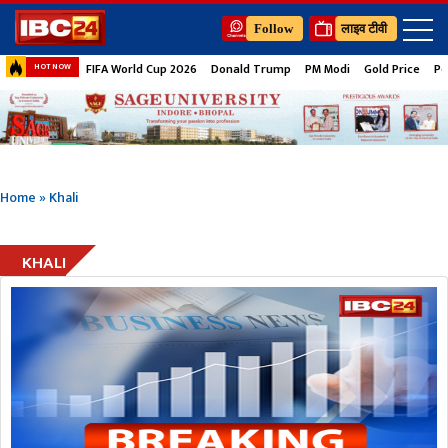
Follow
लाइव टीवी
FIFA World Cup 2026
Donald Trump
PM Modi
Gold Price
Pe
HOT NOW
Home
»
Khali
KHALI