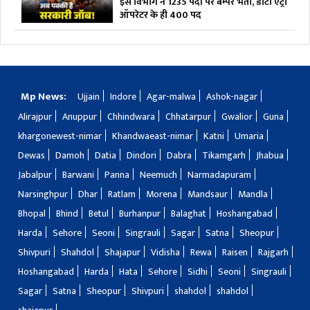
इस विभाग ने 1235 पदों पर बम्पर भर्ती, डाटा एंट्री
ऑपरेटर के ही 400 पद
Mp News:
Ujjain
Indore
Agar-malwa
Ashok-nagar
Alirajpur
Anuppur
Chhindwara
Chhatarpur
Gwalior
Guna
khargonewest-nimar
Khandwaeast-nimar
Katni
Umaria
Dewas
Damoh
Datia
Dindori
Dabra
Tikamgarh
Jhabua
Jabalpur
Barwani
Panna
Neemuch
Narmadapuram
Narsinghpur
Dhar
Ratlam
Morena
Mandsaur
Mandla
Bhopal
Bhind
Betul
Burhanpur
Balaghat
Hoshangabad
Harda
Sehore
Seoni
Singrauli
Sagar
Satna
Sheopur
Shivpuri
Shahdol
Shajapur
Vidisha
Rewa
Raisen
Rajgarh
Hoshangabad
Harda
Hata
Sehore
Sidhi
Seoni
Singrauli
Sagar
Satna
Sheopur
Shivpuri
shahdol
shahdol