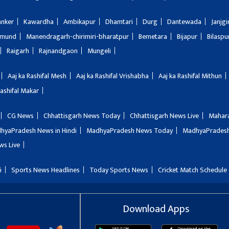
anker
Kawardha
Ambikapur
Dhamtari
Durg
Dantewada
Janjg
amund
Manendragarh-chirimiri-bharatpur
Bemetara
Bijapur
Bilaspu
Raigarh
Rajnandgaon
Mungeli
Aaj ka Rashifal Mesh
Aaj ka Rashifal Vrishabha
Aaj ka Rashifal Mithun
Rashifal Makar
CG News
Chhattisgarh News Today
Chhattisgarh News Live
Mahar
hyaPradesh News in Hindi
MadhyaPradesh News Today
MadhyaPradesh
ws Live
i
Sports News Headlines
Today Sports News
Cricket Match Schedule
Download Apps