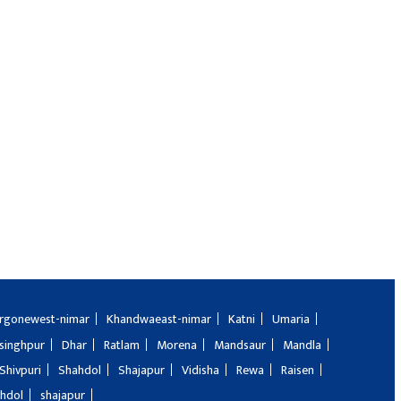
rgonewest-nimar
Khandwaeast-nimar
Katni
Umaria
singhpur
Dhar
Ratlam
Morena
Mandsaur
Mandla
Shivpuri
Shahdol
Shajapur
Vidisha
Rewa
Raisen
hdol
shajapur