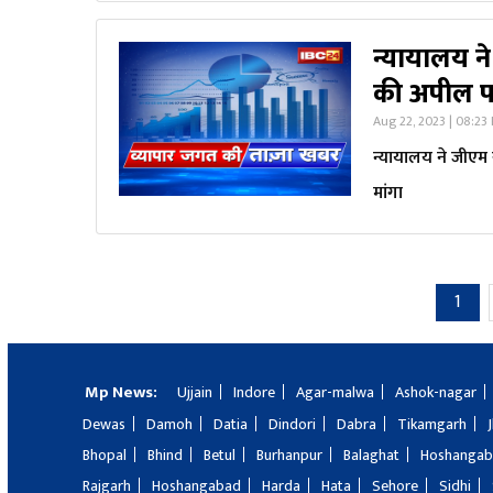
न्यायालय न
की अपील प
Aug 22, 2023 | 08:23
न्यायालय ने जीएम
मांगा
1
Mp News:
Ujjain
Indore
Agar-malwa
Ashok-nagar
Dewas
Damoh
Datia
Dindori
Dabra
Tikamgarh
Bhopal
Bhind
Betul
Burhanpur
Balaghat
Hoshanga
Rajgarh
Hoshangabad
Harda
Hata
Sehore
Sidhi