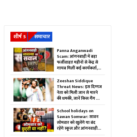
शीर्ष 5
समाचार
Panna Anganwadi
Scam: आंगनबाड़ी में बड़ा
फर्जीवाड़ा! महीनों से केंद्र से
गायब मिलीं कई कार्यकर्ता,
खुलासे के बाद विभाग में मचा
हड़कंप
Zeeshan Siddique
Threat News: इस दिग्गज
नेता को मिली जान से मारने
की धमकी, जानें किस गैंग से
जुड़ा है कनेक्शन…. पुलिस
अलर्ट
School holidays on
Sawan Somwar: सावन
सोमवार को खुलेंगे या बंद
रहेंगे स्कूल और आंगनवाड़ी?..
जिला कलेक्टर ने जारी किये