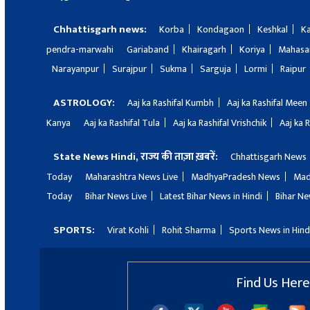
Chhattisgarh news:
Korba
Kondagaon
Keshkal
K
pendra-marwahi
Gariaband
Khairagarh
Koriya
Mahas
Narayanpur
Surajpur
Sukma
Sarguja
Lormi
Raipur
ASTROLOGY:
Aaj ka Rashifal Kumbh
Aaj ka Rashifal Meen
Kanya
Aaj ka Rashifal Tula
Aaj ka Rashifal Vrishchik
Aaj ka 
State News Hindi, राज्य की ताज़ा ख़बरें:
Chhattisgarh News
Today
Maharashtra News Live
MadhyaPradesh News
Mad
Today
Bihar News Live
Latest Bihar News in Hindi
Bihar Ne
SPORTS:
Virat Kohli
Rohit Sharma
Sports News in Hind
Find Us Here