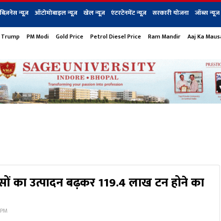
बिज़नेस न्यूज़
ऑटोमोबाइल न्यूज़
खेल न्यूज़
एंटरटेनमेंट न्यूज़
सरकारी योजना
जॉब्स न्यूज
 Trump
PM Modi
Gold Price
Petrol Diesel Price
Ram Mandir
Aaj Ka Mau
s
बिज़नेस
टेक न्यूज
धर्म
ऑटोमोबाइल
एंटरटेनम
शेयर बाज़ार
गैजेट्स न्यूज
रसों का उत्पादन बढ़कर 119.4 लाख टन होने का
 PM