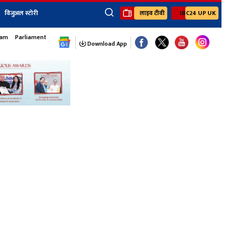
विजुअल स्टोरी
लाइव टीवी
IBC24 UP UK
×
sam
Parliament Monsoon Session
ेंट
खेल
जॉब्स न्यूज
Youtube Channels
Download App
यूथ कॉर्नर
IBC24
Ibc24 Jankarwan
IBC 24 Digital
Ibc24 Up-Uk
Ibc24 Madhya
Ibc24 Maidani
Ibc24 Sarguja
Ibc24 Bastar
Ibc24 Malwa
Ibc24 Mahakoshal