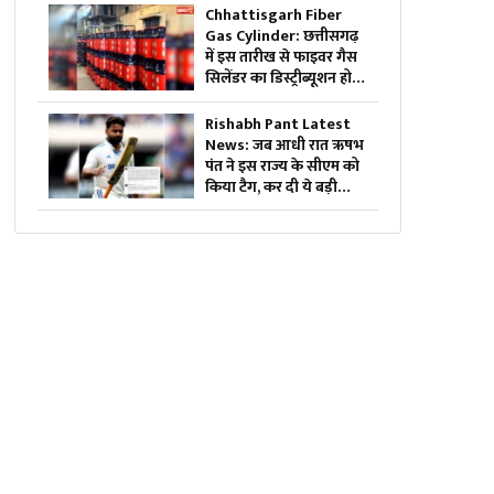
ये आदेश, पैरेंट्स जरूर पढ़ें
Chhattisgarh Fiber
Gas Cylinder: छत्तीसगढ़
में इस तारीख से फाइवर गैस
सिलेंडर का डिस्ट्रीब्यूशन होगा
शुरू.. 10 किलो की कीमत
होगी इतनी, मात्र इतने घंटे में
Rishabh Pant Latest
डिलीवरी भी
News: जब आधी रात ऋषभ
पंत ने इस राज्य के सीएम को
किया टैग, कर दी ये बड़ी
डिमांड….वायरल हो रहा पोस्ट