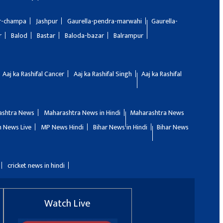
ir-champa
Jashpur
Gaurella-pendra-marwahi
Gaurella-
r
Balod
Bastar
Baloda-bazar
Balrampur
Aaj ka Rashifal Cancer
Aaj ka Rashifal Singh
Aaj ka Rashifal
ashtra News
Maharashtra News in Hindi
Maharashtra News
 News Live
MP News Hindi
Bihar News in Hindi
Bihar News
cricket news in hindi
Watch Live