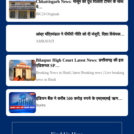
Chhattisgarh News: मासूम को दूध पिलाती टीचर के साथ
ये…
IBC24 Originals
आंध्र मंत्रिमंडल ने पीपीपी नीति को दी मंजूरी, दिशा विधेयक…
AMRAVATI
Bilaspur High Court Latest News: छत्तीसगढ़ की इस
एडिशनल SP…
Breaking News in Hindi | latest Breaking news | Live breaking
news in Hindi
इंडियन बैंक ने करीब 500 करोड़ रुपये के एमएसएमई ऋण…
बिज़नेस