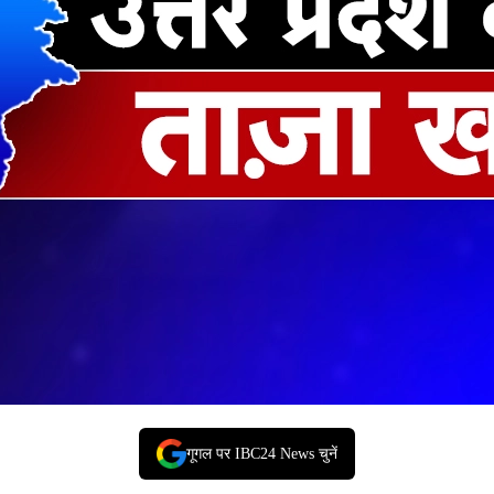
गूगल पर IBC24 News चुनें