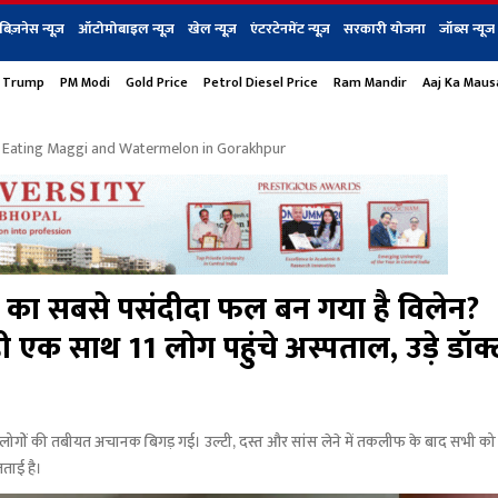
बिज़नेस न्यूज़
ऑटोमोबाइल न्यूज़
खेल न्यूज़
एंटरटेनमेंट न्यूज़
सरकारी योजना
जॉब्स न्यूज
 Trump
PM Modi
Gold Price
Petrol Diesel Price
Ram Mandir
Aaj Ka Mau
s
बिज़नेस
टेक न्यूज
धर्म
ऑटोमोबाइल
एंटरटेनम
शेयर बाज़ार
गैजेट्स न्यूज
er Eating Maggi and Watermelon in Gorakhpur
का सबसे पसंदीदा फल बन गया है विलेन?
ी एक साथ 11 लोग पहुंचे अस्पताल, उड़े डॉक्ट
11 लोगों की तबीयत अचानक बिगड़ गई। उल्टी, दस्त और सांस लेने में तकलीफ के बाद सभी क
जताई है।