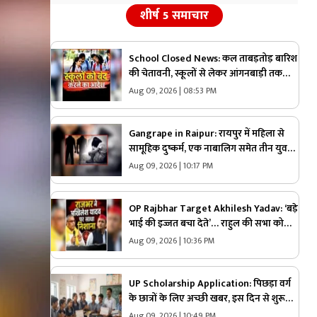
शीर्ष 5 समाचार
School Closed News: कल ताबड़तोड़ बारिश
की चेतावनी, स्कूलों से लेकर आंगनबाड़ी तक
रहेंगे बंद, कलेक्टर ने जारी किया आदेश
Aug 09, 2026 | 08:53 PM
Gangrape in Raipur: रायपुर में महिला से
सामूहिक दुष्कर्म, एक नाबालिग समेत तीन युवकों
ने दिया वारदात को अंजाम, और फिर…
Aug 09, 2026 | 10:17 PM
OP Rajbhar Target Akhilesh Yadav: ‘बड़े
भाई की इज्जत बचा देते’… राहुल की सभा को
लेकर ओपी राजभर ने अखिलेश पर कसा तंज
Aug 09, 2026 | 10:36 PM
UP Scholarship Application: पिछड़ा वर्ग
के छात्रों के लिए अच्छी खबर, इस दिन से शुरू
होगा छात्रवृत्ति के लिए आवेदन, यहां जानें पात्रता
Aug 09, 2026 | 10:49 PM