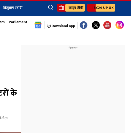
विजुअल स्टोरी
लाइव टीवी
IBC24 UP UK
sam
Parliament Monsoon Session
×
ेंट
खेल
जॉब्स न्यूज
Youtube Channels
Download App
यूथ कॉर्नर
IBC24
Ibc24 Jankarwan
IBC 24 Digital
Ibc24 Up-Uk
Ibc24 Madhya
Ibc24 Maidani
Ibc24 Sarguja
रों के
Ibc24 Bastar
Ibc24 Malwa
Ibc24 Mahakoshal
ो जिला