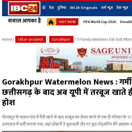
☰
देश
दुनिया
IBC24 Originals
धर्म न्यूज़
टेक न्यूज़
सवाल आपका है
HOT NOW
FIFA World Cup 2026
Donald
देश
प्रदेश न्यूज
शहर
दुनिया
IBC24 Original
छत्तीसगढ़ न्यूज
भोपाल
Home
/
Uttar-pradesh
/
Gorakhpur
/ 11 Family Members Fall Sick Aft
मध्यप्रदेश न्यूज
इंदौर
उत्तर प्रदेश न्यूज
जबलपुर
बिहार न्यूज
ग्वालियर
उत्तराखंड न्यूज
रायपुर
महाराष्ट्र न्यूज
बिलासपुर
Gorakhpur Watermelon News : गर्मी 
हिमाचल प्रदेश न्यूज
छत्तीसगढ़ के बाद अब यूपी में तरबूज खाते ह
हरियाणा न्यूज
होश
गोरखपुर के मलाव गांव में मैगी खाने के बाद तरबूज का सेवन करने से एक ही परिवार के 
अस्पताल में भर्ती कराया गया, जहां डॉक्टरों ने शुरुआती तौर पर फूड पॉइजनिंग की आशंका 