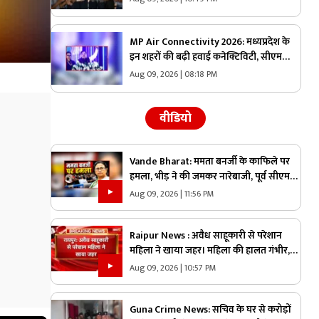
और अन्य शर्तें
MP Air Connectivity 2026: मध्यप्रदेश के
इन शहरों की बढ़ी हवाई कनेक्टिविटी, सीएम
मोहन यादव ने की विमान सेवाओं की
Aug 09, 2026 | 08:18 PM
शुरुआत, कहा- अर्थव्यवस्था और पर्यटन को
मिलेगी गति
वीडियो
Vande Bharat: ममता बनर्जी के काफिले पर
हमला, भीड़ ने की जमकर नारेबाजी, पूर्व सीएम
की सुरक्षा में आखिर कैसे हुई चूक?
Aug 09, 2026 | 11:56 PM
Raipur News : अवैध साहूकारी से परेशान
महिला ने खाया जहर। महिला की हालत गंभीर,
इलाज जारी
Aug 09, 2026 | 10:57 PM
Guna Crime News: सचिव के घर से करोड़ों