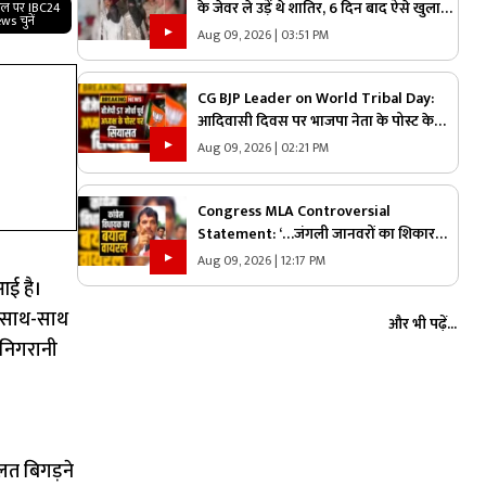
के जेवर ले उड़ें थे शातिर, 6 दिन बाद ऐसे खुला
गल पर IBC24
ws चुनें
चोरी राज, पारदी गिरोह के दो आरोपी गिरफ्तार
Aug 09, 2026 | 03:51 PM
CG BJP Leader on World Tribal Day:
आदिवासी दिवस पर भाजपा नेता के पोस्ट के
बाद सियासी गलियारों में मचा बवाल, जानिए
Aug 09, 2026 | 02:21 PM
ऐसा क्या कह दिया कि भड़के विपक्षी नेता
Congress MLA Controversial
Statement: ‘…जंगली जानवरों का शिकार
करेंगे…मैं सबसे आगे रहूंगा’ कांग्रेस विधायक ने
Aug 09, 2026 | 12:17 PM
दिया विवादित बयान, वायरल हो रहा वीडियो
आई है।
े साथ-साथ
और भी पढ़ें...
 निगरानी
ालत बिगड़ने