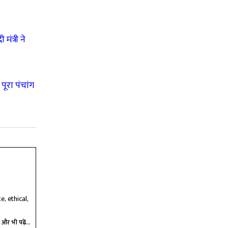
ंत्री ने
ूरा पंचांग
e, ethical,
और भी पढ़ें...