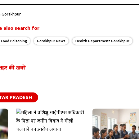
in Gorakhpur
 also search for
 Food Poisoning
Gorakhpur News
Health Department Gorakhpur
शहर की खबरें
TAR PRADESH