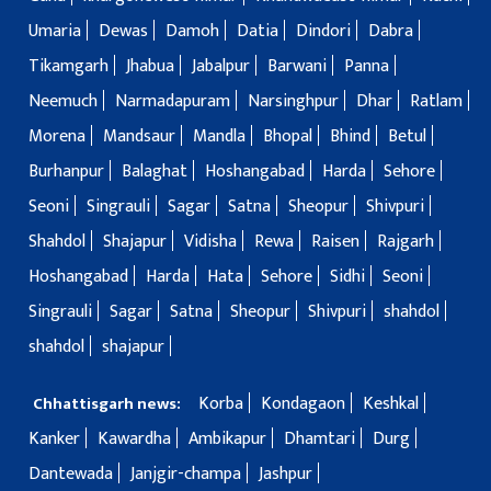
Umaria
Dewas
Damoh
Datia
Dindori
Dabra
Tikamgarh
Jhabua
Jabalpur
Barwani
Panna
Neemuch
Narmadapuram
Narsinghpur
Dhar
Ratlam
Morena
Mandsaur
Mandla
Bhopal
Bhind
Betul
Burhanpur
Balaghat
Hoshangabad
Harda
Sehore
Seoni
Singrauli
Sagar
Satna
Sheopur
Shivpuri
Shahdol
Shajapur
Vidisha
Rewa
Raisen
Rajgarh
Hoshangabad
Harda
Hata
Sehore
Sidhi
Seoni
Singrauli
Sagar
Satna
Sheopur
Shivpuri
shahdol
shahdol
shajapur
Korba
Kondagaon
Keshkal
Chhattisgarh news:
Kanker
Kawardha
Ambikapur
Dhamtari
Durg
Dantewada
Janjgir-champa
Jashpur