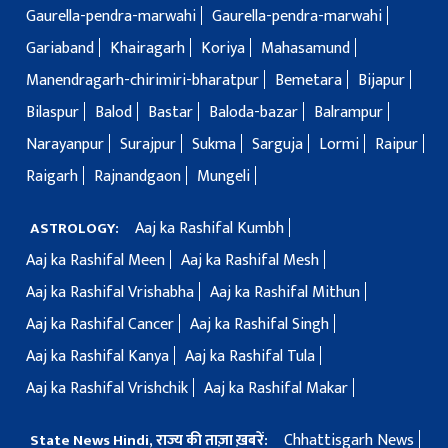
Gaurella-pendra-marwahi
Gaurella-pendra-marwahi
Gariaband
Khairagarh
Koriya
Mahasamund
Manendragarh-chirimiri-bharatpur
Bemetara
Bijapur
Bilaspur
Balod
Bastar
Baloda-bazar
Balrampur
Narayanpur
Surajpur
Sukma
Sarguja
Lormi
Raipur
Raigarh
Rajnandgaon
Mungeli
Aaj ka Rashifal Kumbh
ASTROLOGY:
Aaj ka Rashifal Meen
Aaj ka Rashifal Mesh
Aaj ka Rashifal Vrishabha
Aaj ka Rashifal Mithun
Aaj ka Rashifal Cancer
Aaj ka Rashifal Singh
Aaj ka Rashifal Kanya
Aaj ka Rashifal Tula
Aaj ka Rashifal Vrishchik
Aaj ka Rashifal Makar
Chhattisgarh News
State News Hindi, राज्य की ताज़ा ख़बरें: