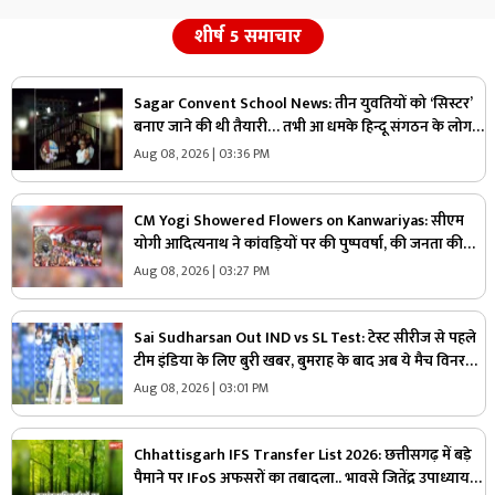
शीर्ष 5 समाचार
Sagar Convent School News: तीन युवतियों को ‘सिस्टर’
बनाए जाने की थी तैयारी… तभी आ धमके हिन्दू संगठन के लोग
और पुलिस, स्कूल में मचा बवाल
Aug 08, 2026 | 03:36 PM
CM Yogi Showered Flowers on Kanwariyas: सीएम
योगी आदित्यनाथ ने कांवड़ियों पर की पुष्पवर्षा, की जनता की
सुख-शांति और समृद्धि की कामना
Aug 08, 2026 | 03:27 PM
Sai Sudharsan Out IND vs SL Test: टेस्ट सीरीज से पहले
टीम इंडिया के लिए बुरी खबर, बुमराह के बाद अब ये मैच विनर
खिलाड़ी हुआ बाहर
Aug 08, 2026 | 03:01 PM
Chhattisgarh IFS Transfer List 2026: छत्तीसगढ़ में बड़े
पैमाने पर IFoS अफसरों का तबादला.. भावसे जितेंद्र उपाध्याय