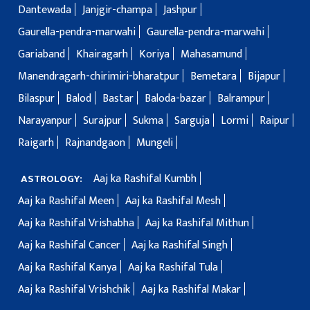
Dantewada
Janjgir-champa
Jashpur
Gaurella-pendra-marwahi
Gaurella-pendra-marwahi
Gariaband
Khairagarh
Koriya
Mahasamund
Manendragarh-chirimiri-bharatpur
Bemetara
Bijapur
Bilaspur
Balod
Bastar
Baloda-bazar
Balrampur
Narayanpur
Surajpur
Sukma
Sarguja
Lormi
Raipur
Raigarh
Rajnandgaon
Mungeli
Aaj ka Rashifal Kumbh
ASTROLOGY:
Aaj ka Rashifal Meen
Aaj ka Rashifal Mesh
Aaj ka Rashifal Vrishabha
Aaj ka Rashifal Mithun
Aaj ka Rashifal Cancer
Aaj ka Rashifal Singh
Aaj ka Rashifal Kanya
Aaj ka Rashifal Tula
Aaj ka Rashifal Vrishchik
Aaj ka Rashifal Makar