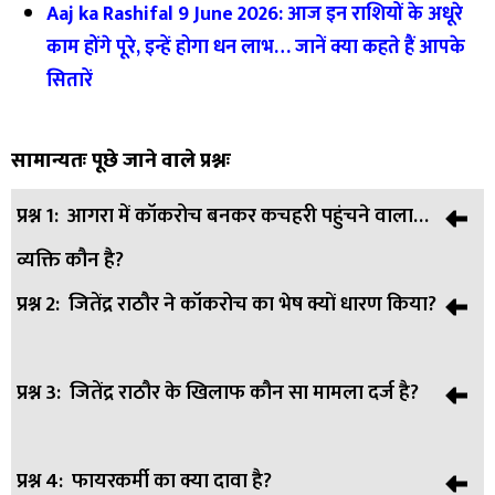
Aaj ka Rashifal 9 June 2026: आज इन राशियों के अधूरे
काम होंगे पूरे, इन्हें होगा धन लाभ… जानें क्या कहते हैं आपके
सितारें
सामान्यतः पूछे जाने वाले प्रश्नः
प्रश्न 1:
आगरा में कॉकरोच बनकर कचहरी पहुंचने वाला
व्यक्ति कौन है?
प्रश्न 2:
जितेंद्र राठौर ने कॉकरोच का भेष क्यों धारण किया?
उत्तर:
वह निलंबित फायरकर्मी जितेंद्र राठौर हैं, जो अपने खिलाफ दर्ज
मामले को लेकर विरोध जताने पहुंचे थे।
प्रश्न 3:
जितेंद्र राठौर के खिलाफ कौन सा मामला दर्ज है?
उत्तर:
उनका कहना है कि उन्हें झूठे मामले में फंसाया गया है और न्याय
व्यवस्था का ध्यान अपनी ओर आकर्षित करने के लिए उन्होंने यह अनोखा
तरीका अपनाया।
प्रश्न 4:
फायरकर्मी का क्या दावा है?
उत्तर:
उनके खिलाफ 2024 में एक छात्रा द्वारा यौन उत्पीड़न का मामला