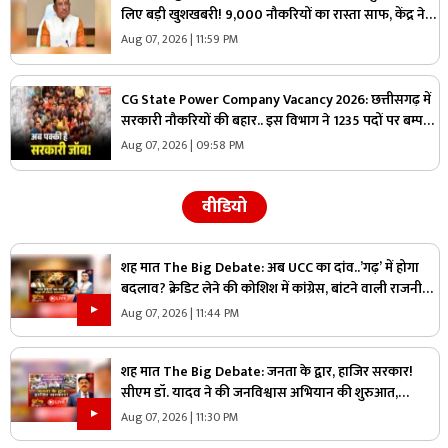
लिए बड़ी खुशखबरी! 9,000 नौकरियों का रास्ता साफ, केंद्र ने
दी मेगा प्रोजेक्ट को मंजूरी
Aug 07, 2026 | 11:59 PM
CG State Power Company Vacancy 2026: छत्तीसगढ़ में
सरकारी नौकरियों की बहार.. इस विभाग ने 1235 पदों पर बम्पर
भर्ती, डाटा एंट्री ऑपरेटर के ही 400 पद
Aug 07, 2026 | 09:58 PM
वीडियो
शह मात The Big Debate: अब UCC का दांव..’गढ़’ में होगा
बदलाव? क्रेडिट लेने की कोशिश में कांग्रेस, बांटने वाली राजनीति
पर क्या है सरकार का जवाब?
Aug 07, 2026 | 11:44 PM
शह मात The Big Debate: जनता के द्वार, हाजिर सरकार!
सीएम डॉ. यादव ने की जनविश्वास अभियान की शुरुआत,
जनविश्वास मुहीम से क्या मजबूत होगी जमीनी पकड़
Aug 07, 2026 | 11:30 PM