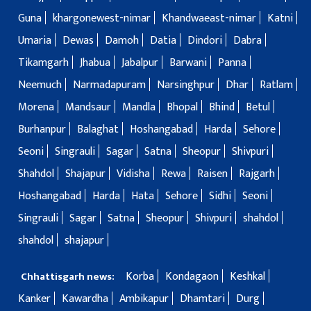
Guna
khargonewest-nimar
Khandwaeast-nimar
Katni
Umaria
Dewas
Damoh
Datia
Dindori
Dabra
Tikamgarh
Jhabua
Jabalpur
Barwani
Panna
Neemuch
Narmadapuram
Narsinghpur
Dhar
Ratlam
Morena
Mandsaur
Mandla
Bhopal
Bhind
Betul
Burhanpur
Balaghat
Hoshangabad
Harda
Sehore
Seoni
Singrauli
Sagar
Satna
Sheopur
Shivpuri
Shahdol
Shajapur
Vidisha
Rewa
Raisen
Rajgarh
Hoshangabad
Harda
Hata
Sehore
Sidhi
Seoni
Singrauli
Sagar
Satna
Sheopur
Shivpuri
shahdol
shahdol
shajapur
Korba
Kondagaon
Keshkal
Chhattisgarh news:
Kanker
Kawardha
Ambikapur
Dhamtari
Durg