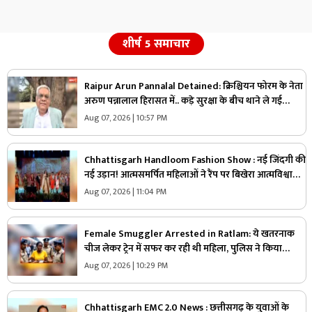
शीर्ष 5 समाचार
Raipur Arun Pannalal Detained: क्रिश्चियन फोरम के नेता
अरुण पन्नालाल हिरासत में.. कड़े सुरक्षा के बीच थाने ले गई
पुलिस, जानें क्या है आरोप
Aug 07, 2026 | 10:57 PM
Chhattisgarh Handloom Fashion Show : नई जिंदगी की
नई उड़ान! आत्मसमर्पित महिलाओं ने रैंप पर बिखेरा आत्मविश्वास,
तस्वीरें जीत लेंगी आपका दिल
Aug 07, 2026 | 11:04 PM
Female Smuggler Arrested in Ratlam: ये खतरनाक
चीज लेकर ट्रेन में सफर कर रही थी महिला, पुलिस ने किया
गिरफ्तार, जांच में सामने आई चौंकाने वाली सच्चाई
Aug 07, 2026 | 10:29 PM
Chhattisgarh EMC 2.0 News : छत्तीसगढ़ के युवाओं के