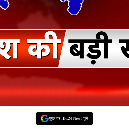
गूगल पर IBC24 News चुनें