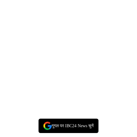
गूगल पर IBC24 News चुनें