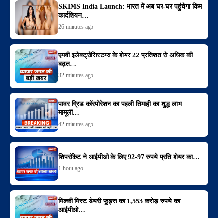
SKIMS India Launch: भारत में अब घर-घर पहुंचेगा किम
कार्दशियन…
26 minutes ago
एमवी इलेक्ट्रोसिस्टम्स के शेयर 22 प्रतिशत से अधिक की
बढ़त…
32 minutes ago
पावर ग्रिड कॉरपोरेशन का पहली तिमाही का शुद्ध लाभ
मामूली…
42 minutes ago
शिपरॉकेट ने आईपीओ के लिए 92-97 रुपये प्रति शेयर का…
1 hour ago
मिल्की मिस्ट डेयरी फूड्स का 1,553 करोड़ रुपये का
आईपीओ…