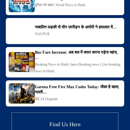
दुनिया की खबर | World News in Hindi
नाबालिग लड़की से यौन उत्पीड़न के आरोपी ने हवालात में…
NAGPUR
Bus Fare Increase: अब बस में सफर करना पड़ेगा महंगा,
…
Breaking News in Hindi | latest Breaking news | Live breaking
news in Hindi
Garena Free Fire Max Codes Today: मौका है खास,
गलती…
IBC24 Originals
Find Us Here