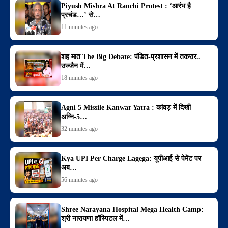
Piyush Mishra At Ranchi Protest : ‘आरंभ है
प्रचंड…’ से…
11 minutes ago
शह मात The Big Debate: पंडित-प्रशासन में तकरार..
उज्जैन में…
18 minutes ago
Agni 5 Missile Kanwar Yatra : कांवड़ में दिखी
अग्नि-5…
32 minutes ago
Kya UPI Per Charge Lagega: यूपीआई से पेमेंट पर
अब…
56 minutes ago
Shree Narayana Hospital Mega Health Camp:
श्री नारायणा हॉस्पिटल में…