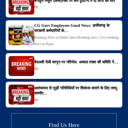
बेंगलुरु-मैसुरु एक्सप्रेसवे पर बस दुर्घटना में दो लोगों की मौत
देश
CG Govt Employees Good News: छत्तीसगढ़ के
सरकारी कर्मचारियों के…
Breaking News in Hindi | latest Breaking news | Live breaking
news in Hindi
बेदअबी रोधी कानून पर गतिरोध: अकाल तख्त की समिति ने…
देश
आतंकवाद से जुड़ी गतिविधियों पर शिकंजा कसने के लिए जम्मू-
कश्मीर…
देश
Find Us Here